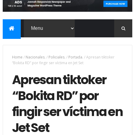
Home
/
Nacionales.
/
Policiales.
/
Portada.
/
Apresan tiktoker
“Bokita RD” por fingir ser víctima en Jet Set
Apresan tiktoker
“Bokita RD” por
fingir ser víctima en
Jet Set