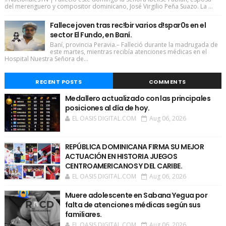
del merenguero y compositor dominicano, José Virgilio Peña Suazo. La ...
Fallece joven tras rec!bir varios d!spar0s en el
sector El Fundo, en Baní.
Baní, provincia Peravia.– Falleció durante la madrugada de
este martes, mientras recibía atenciones médicas en el
Hospital Nuestra Señora de...
RECENT POSTS
COMMENTS
Medallero actualizado con las principales
posiciones al día de hoy.
EL OASIS DIGITAL.COM
Aug 06, 2026
REPÚBLICA DOMINICANA FIRMA SU MEJOR
ACTUACIÓN EN HISTORIA JUEGOS
CENTROAMERICANOS Y DEL CARIBE.
EL OASIS DIGITAL.COM
Aug 06, 2026
Muere adolescente en Sabana Yegua por
falta de atenciones médicas según sus
familiares.
EL OASIS DIGITAL.COM
Aug 06, 2026