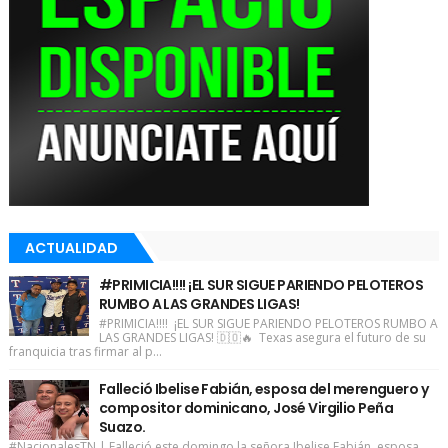
ACTUALIDAD
#PRIMICIA!!!! ¡EL SUR SIGUE PARIENDO PELOTEROS
RUMBO A LAS GRANDES LIGAS!
#PRIMICIA!!!! ¡EL SUR SIGUE PARIENDO PELOTEROS RUMBO A
LAS GRANDES LIGAS! 🇩🇴🔥 Texas asegura el futuro de su
franquicia tras firmar al p...
Falleció Ibelise Fabián, esposa del merenguero y
compositor dominicano, José Virgilio Peña
Suazo.
#NacionalesTN | Falleció este domingo la señora Ibelise Fabián, esposa