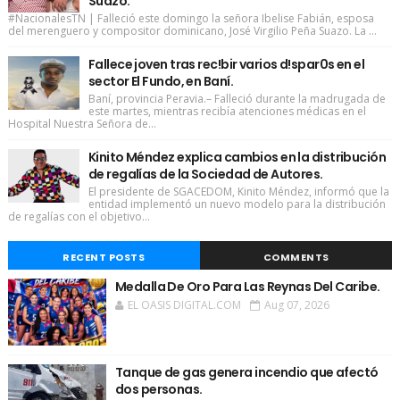
Suazo.
#NacionalesTN | Falleció este domingo la señora Ibelise Fabián, esposa
del merenguero y compositor dominicano, José Virgilio Peña Suazo. La ...
Fallece joven tras rec!bir varios d!spar0s en el
sector El Fundo, en Baní.
Baní, provincia Peravia.– Falleció durante la madrugada de
este martes, mientras recibía atenciones médicas en el
Hospital Nuestra Señora de...
Kinito Méndez explica cambios en la distribución
de regalías de la Sociedad de Autores.
El presidente de SGACEDOM, Kinito Méndez, informó que la
entidad implementó un nuevo modelo para la distribución
de regalías con el objetivo...
RECENT POSTS
COMMENTS
Medalla De Oro Para Las Reynas Del Caribe.
EL OASIS DIGITAL.COM
Aug 07, 2026
Tanque de gas genera incendio que afectó
dos personas.