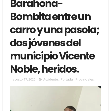
Barahona-
Bombita entre un
carro y una pasola;
dos jóvenes del
municipio Vicente
Noble, heridos.
agosto 17, 2025
Accidente.
,
Portada.
,
Provinciales.