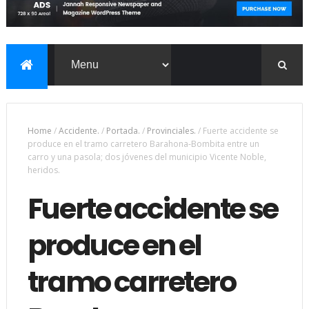
Home
/
Accidente.
/
Portada.
/
Provinciales.
/
Fuerte accidente se
produce en el tramo carretero Barahona-Bombita entre un
carro y una pasola; dos jóvenes del municipio Vicente Noble,
heridos.
Fuerte accidente se
produce en el
tramo carretero