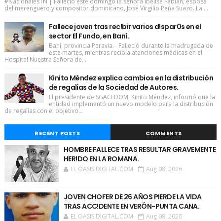
#NacionalesTN | Falleció este domingo la señora Ibelise Fabián, esposa
del merenguero y compositor dominicano, José Virgilio Peña Suazo. La ...
Fallece joven tras rec!bir varios d!spar0s en el
sector El Fundo, en Baní.
Baní, provincia Peravia.– Falleció durante la madrugada de
este martes, mientras recibía atenciones médicas en el
Hospital Nuestra Señora de...
Kinito Méndez explica cambios en la distribución
de regalías de la Sociedad de Autores.
El presidente de SGACEDOM, Kinito Méndez, informó que la
entidad implementó un nuevo modelo para la distribución
de regalías con el objetivo...
RECENT POSTS
COMMENTS
HOMBRE FALLECE TRAS RESULTAR GRAVEMENTE
HER!DO EN LA ROMANA.
EL OASIS DIGITAL.COM
Aug 08, 2026
JOVEN CHOFER DE 26 AÑOS PIERDE LA VIDA
TRAS ACC!DENTE EN VERÓN-PUNTA CANA.
EL OASIS DIGITAL.COM
Aug 08, 2026