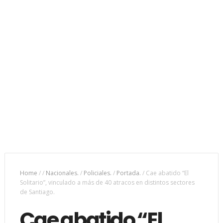
Home
/
/
Nacionales.
/
Policiales.
/
Portada.
/
Cae abatido “El
Solitario”, vinculado a más de 40 atracos en distintos sectores
de Santiago.
Cae abatido “El