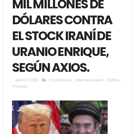
MIL MILLONES DE
DÓLARES CONTRA
EL STOCK IRANÍ DE
URANIO ENRIQUE,
SEGÚN AXIOS.
abril 17, 2026
,
Económicas.
,
Internacionales.
,
Política.
,
Portada.