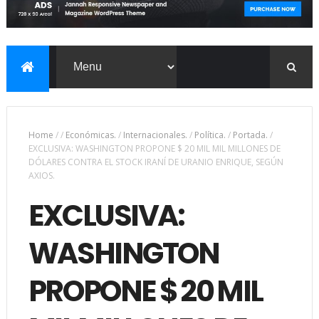
Home
/
/
Económicas.
/
Internacionales.
/
Política.
/
Portada.
/
EXCLUSIVA: WASHINGTON PROPONE $ 20 MIL MIL MILLONES DE
DÓLARES CONTRA EL STOCK IRANÍ DE URANIO ENRIQUE, SEGÚN
AXIOS.
EXCLUSIVA:
WASHINGTON
PROPONE $ 20 MIL