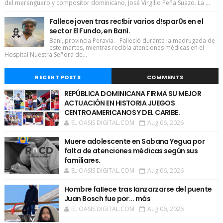
del merenguero y compositor dominicano, José Virgilio Peña Suazo. La ...
Fallece joven tras rec!bir varios d!spar0s en el
sector El Fundo, en Baní.
Baní, provincia Peravia.– Falleció durante la madrugada de
este martes, mientras recibía atenciones médicas en el
Hospital Nuestra Señora de...
RECENT POSTS
COMMENTS
REPÚBLICA DOMINICANA FIRMA SU MEJOR
ACTUACIÓN EN HISTORIA JUEGOS
CENTROAMERICANOS Y DEL CARIBE.
EL OASIS DIGITAL.COM
Aug 06, 2026
Muere adolescente en Sabana Yegua por
falta de atenciones médicas según sus
familiares.
EL OASIS DIGITAL.COM
Aug 06, 2026
Hombre faIIece tras Ianzarzarse del puente
Juan Bosch fue por... más
EL OASIS DIGITAL.COM
Aug 06, 2026