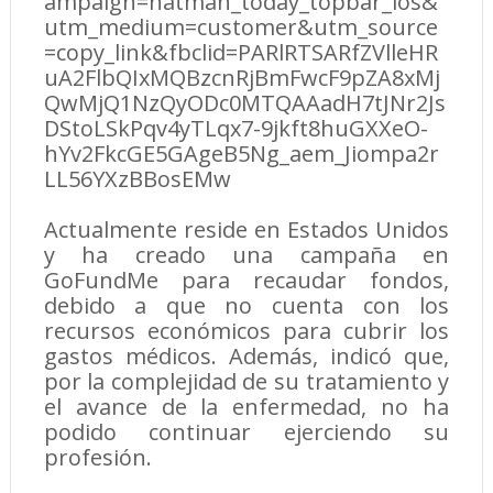
ampaign=natman_today_topbar_ios&
utm_medium=customer&utm_source
=copy_link&fbclid=PARlRTSARfZVlleHR
uA2FlbQIxMQBzcnRjBmFwcF9pZA8xMj
QwMjQ1NzQyODc0MTQAAadH7tJNr2Js
DStoLSkPqv4yTLqx7-9jkft8huGXXeO-
hYv2FkcGE5GAgeB5Ng_aem_Jiompa2r
LL56YXzBBosEMw
Actualmente reside en Estados Unidos
y ha creado una campaña en
GoFundMe para recaudar fondos,
debido a que no cuenta con los
recursos económicos para cubrir los
gastos médicos. Además, indicó que,
por la complejidad de su tratamiento y
el avance de la enfermedad, no ha
podido continuar ejerciendo su
profesión.