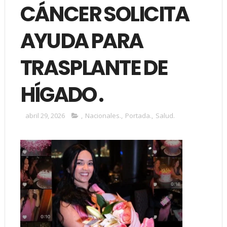
CÁNCER SOLICITA
AYUDA PARA
TRASPLANTE DE
HÍGADO .
abril 29, 2026
,
Nacionales.
,
Portada.
,
Salud.