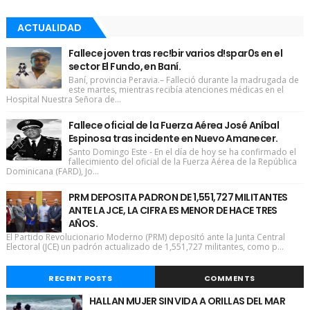
ACTUALIDAD
Fallece joven tras rec!bir varios d!spar0s en el
sector El Fundo, en Baní.
Baní, provincia Peravia.– Falleció durante la madrugada de
este martes, mientras recibía atenciones médicas en el
Hospital Nuestra Señora de...
Fallece oficial de la Fuerza Aérea José Aníbal
Espinosa tras incidente en Nuevo Amanecer.
Santo Domingo Este - En el día de hoy se ha confirmado el
fallecimiento del oficial de la Fuerza Aérea de la República
Dominicana (FARD), Jo...
PRM DEPOSITA PADRON DE 1,551,727 MILITANTES
ANTE LA JCE, LA CIFRA ES MENOR DE HACE TRES
AÑOS.
El Partido Revolucionario Moderno (PRM) depositó ante la Junta Central
Electoral (JCE) un padrón actualizado de 1,551,727 militantes, como p...
RECENT POSTS
COMMENTS
HALLAN MUJER SIN VIDA A ORILLAS DEL MAR