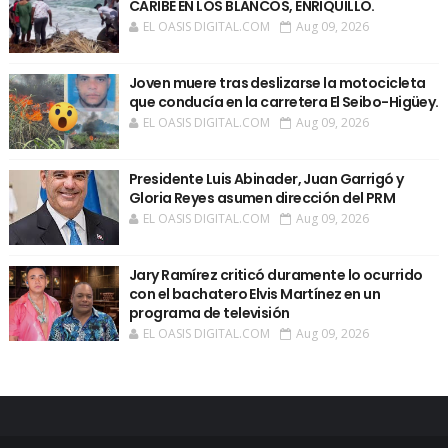
CARIBE EN LOS BLANCOS, ENRIQUILLO.
EL OASIS DIGITAL.COM
Aug 09, 2026
Joven muere tras deslizarse la motocicleta
que conducía en la carretera El Seibo-Higüey.
EL OASIS DIGITAL.COM
Aug 09, 2026
Presidente Luis Abinader, Juan Garrigó y
Gloria Reyes asumen dirección del PRM
EL OASIS DIGITAL.COM
Aug 09, 2026
Jary Ramírez criticó duramente lo ocurrido
con el bachatero Elvis Martínez en un
programa de televisión
EL OASIS DIGITAL.COM
Aug 09, 2026