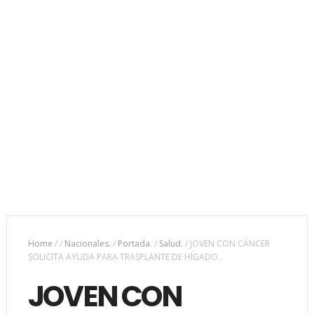
Home
/
/
Nacionales.
/
Portada.
/
Salud.
/
JOVEN CON CÁNCER
SOLICITA AYUDA PARA TRASPLANTE DE HÍGADO .
JOVEN CON