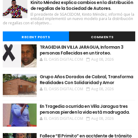
Kinito Méndez explica cambios en la distribución
de regalías de la Sociedad de Autores.
El presidente de SGACEDOM, Kinito Méndez, informó que la
entidad implementó un nuevo modelo para la distribución
de regalías con el objetivo...
RECENT POSTS
COMMENTS
TRAGEDIA EN VILLA JARAGUA, Informan 3
personas Fallecidas en un tiroteo.
EL OASIS DIGITAL.COM
Aug 08, 2026
Grupo Años Dorados de Cabral, Transforma
Realidades Con Solidaridad y Amor
EL OASIS DIGITAL.COM
Aug 08, 2026
En Tragedia ocurrida en Villa Jaragua tres
personas pierden la vida está madrugada.
EL OASIS DIGITAL.COM
Aug 08, 2026
Fallece “El Primito” en acc!dente de tránsito