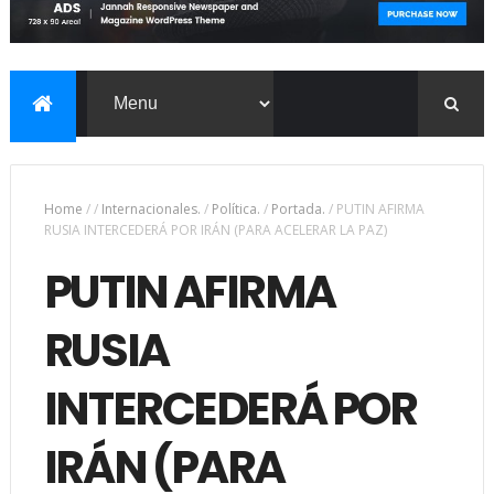
Home
/
/
Internacionales.
/
Política.
/
Portada.
/
PUTIN AFIRMA
RUSIA INTERCEDERÁ POR IRÁN (PARA ACELERAR LA PAZ)
PUTIN AFIRMA
RUSIA
INTERCEDERÁ POR
IRÁN (PARA