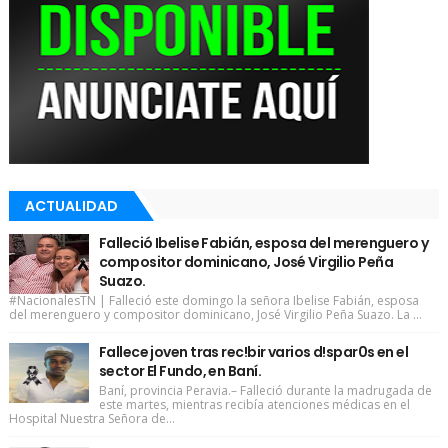
ACTUALIDAD
Falleció Ibelise Fabián, esposa del merenguero y
compositor dominicano, José Virgilio Peña
Suazo.
#NacionalesTN | Falleció este domingo la señora Ibelise Fabián, esposa
del merenguero y compositor dominicano, José Virgilio Peña Suazo. La ...
Fallece joven tras rec!bir varios d!spar0s en el
sector El Fundo, en Baní.
Baní, provincia Peravia.– Falleció durante la madrugada de
este martes, mientras recibía atenciones médicas en el
Hospital Nuestra Señora de...