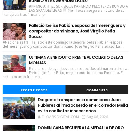
RUMBO A LAS GRANDES LIGAS!
#PRIMICIA!!!! ¡EL SUR SIGUE PARIENDO PELOTEROS RUMBO A
LAS GRANDES LIGAS! 🇩🇴🔥 Texas asegura el futuro de su
franquicia tras firmar al p...
Falleció Ibelise Fabián, esposa del merenguero y
compositor dominicano, José Virgilio Peña
Suazo.
#NacionalesTN | Falleció este domingo la señora Ibelise Fabián, esposa
del merenguero y compositor dominicano, José Virgilio Peña Suazo. La ...
ULTIMAN A ENRIQUITO FRENTE AL COLEGIO DE LAS
MONJAS.
En la tarde de ayer jueves desconocidos ultimaron a tiros a
Enrique Jiménez Brito, mejor conocido como Enriquito. El
hecho ocurrió frente a...
RECENT POSTS
COMMENTS
Dirigente transportista dominicano Juan
Hubieres afirma acuerdo en el corredor Mella
evita conflictos innecesarios.
EL OASIS DIGITAL.COM
Aug 06, 2026
DOMINICANA RECUPERA LA MEDALLA DE ORO