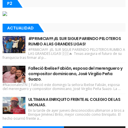
P2
ACTUALIDAD
#PRIMICIA!!!! ¡EL SUR SIGUE PARIENDO PELOTEROS
RUMBO A LAS GRANDES LIGAS!
#PRIMICIA!!!! ¡EL SUR SIGUE PARIENDO PELOTEROS RUMBO A
LAS GRANDES LIGAS! 🇩🇴🔥 Texas asegura el futuro de su
franquicia tras firmar al p...
Falleció Ibelise Fabián, esposa del merenguero y
compositor dominicano, José Virgilio Peña
Suazo.
#NacionalesTN | Falleció este domingo la señora Ibelise Fabián, esposa
del merenguero y compositor dominicano, José Virgilio Peña Suazo. La ...
ULTIMAN A ENRIQUITO FRENTE AL COLEGIO DE LAS
MONJAS.
En la tarde de ayer jueves desconocidos ultimaron a tiros a
Enrique Jiménez Brito, mejor conocido como Enriquito. El
hecho ocurrió frente a...