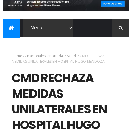
Home
/
/
Nacionales.
/
Portada.
/
Salud.
/
CMD RECHAZA
MEDIDAS UNILATERALES EN HOSPITAL HUGO MENDOZA.
CMD RECHAZA
MEDIDAS
UNILATERALES EN
HOSPITAL HUGO