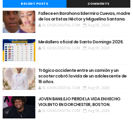
RECENT POSTS
COMMENTS
Fallece en Barahona Edermira Cuevas, madre
de los artistas Héctor y Miguelina Santana.
EL OASIS DIGITAL.COM
Aug 05, 2026
Medallero oficial de Santo Domingo 2026.
EL OASIS DIGITAL.COM
Aug 05, 2026
Trágico accidente entre un camión y un
scooter cobró la vida de un adolescente de
16 años.
EL OASIS DIGITAL.COM
Aug 05, 2026
JOVEN BANILEJO PIERDE LA VIDA EN HECHO
VIOLENTO EN DORCHESTER, BOSTON.
EL OASIS DIGITAL.COM
Aug 05, 2026