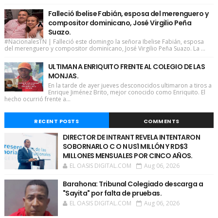
Falleció Ibelise Fabián, esposa del merenguero y
compositor dominicano, José Virgilio Peña
Suazo.
#NacionalesTN | Falleció este domingo la señora Ibelise Fabián, esposa
del merenguero y compositor dominicano, José Virgilio Peña Suazo. La ...
ULTIMAN A ENRIQUITO FRENTE AL COLEGIO DE LAS
MONJAS.
En la tarde de ayer jueves desconocidos ultimaron a tiros a
Enrique Jiménez Brito, mejor conocido como Enriquito. El
hecho ocurrió frente a...
RECENT POSTS
COMMENTS
DIRECTOR DE INTRANT REVELA INTENTARON
SOBORNARLO C O N US1 MILLÓN Y RD$3
MILLONES MENSUALES POR CINCO AÑOS.
EL OASIS DIGITAL.COM
Aug 06, 2026
Barahona: Tribunal Colegiado descarga a
"Sayita" por falta de pruebas.
EL OASIS DIGITAL.COM
Aug 06, 2026