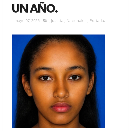
UN AÑO.
mayo 07, 2026
,
Justicia.
,
Nacionales.
,
Portada.