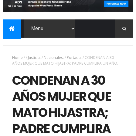
Home
/
/
Justicia.
/
Nacionales.
/
Portada.
/
CONDENAN A 30
AÑOS MUJER QUE MATO HIJASTRA; PADRE CUMPLIRA UN AÑO.
CONDENAN A 30
AÑOS MUJER QUE
MATO HIJASTRA;
PADRE CUMPLIRA