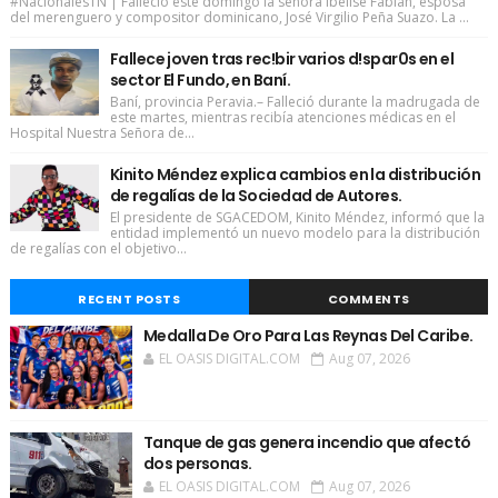
#NacionalesTN | Falleció este domingo la señora Ibelise Fabián, esposa
del merenguero y compositor dominicano, José Virgilio Peña Suazo. La ...
Fallece joven tras rec!bir varios d!spar0s en el
sector El Fundo, en Baní.
Baní, provincia Peravia.– Falleció durante la madrugada de
este martes, mientras recibía atenciones médicas en el
Hospital Nuestra Señora de...
Kinito Méndez explica cambios en la distribución
de regalías de la Sociedad de Autores.
El presidente de SGACEDOM, Kinito Méndez, informó que la
entidad implementó un nuevo modelo para la distribución
de regalías con el objetivo...
RECENT POSTS
COMMENTS
Medalla De Oro Para Las Reynas Del Caribe.
EL OASIS DIGITAL.COM
Aug 07, 2026
Tanque de gas genera incendio que afectó
dos personas.
EL OASIS DIGITAL.COM
Aug 07, 2026