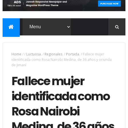
Home
/
/
Luctuosa.
/
Regionales.
/
Portada.
/
Fallece mujer
identificada como Rosa Nairobi Medina, de 36 años y oriunda
de Jimaní
Fallece mujer
identificada como
Rosa Nairobi
Medina, de 36 años