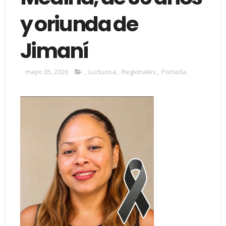
y oriunda de
Jimaní
mayo 05, 2026
,
Luctuosa.
,
Regionales.
,
Portada.