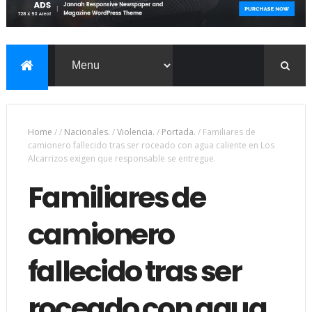
Home
/
/
Nacionales.
/
Violencia.
/
Portada.
/
Familiares de
camionero fallecido tras ser roceado con agua caliente en Los
Alcarrizos exigen que responsable se entregue.
Familiares de
camionero
fallecido tras ser
roceado con agua