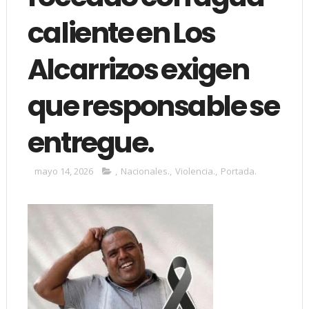
caliente en Los
Alcarrizos exigen
que responsable se
entregue.
mayo 14, 2026
,
Nacionales.
,
Violencia.
,
Portada.