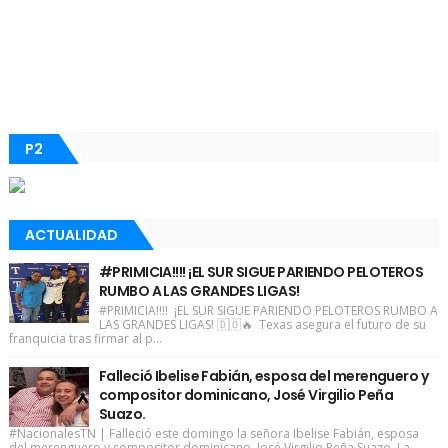
P2
ACTUALIDAD
#PRIMICIA!!!! ¡EL SUR SIGUE PARIENDO PELOTEROS
RUMBO A LAS GRANDES LIGAS!
#PRIMICIA!!!! ¡EL SUR SIGUE PARIENDO PELOTEROS RUMBO A
LAS GRANDES LIGAS! 🇩🇴🔥 Texas asegura el futuro de su
franquicia tras firmar al p...
Falleció Ibelise Fabián, esposa del merenguero y
compositor dominicano, José Virgilio Peña
Suazo.
#NacionalesTN | Falleció este domingo la señora Ibelise Fabián, esposa
del merenguero y compositor dominicano, José Virgilio Peña Suazo. La ...