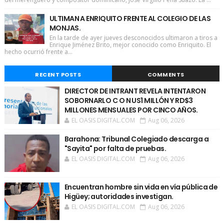
ULTIMAN A ENRIQUITO FRENTE AL COLEGIO DE LAS
MONJAS.
En la tarde de ayer jueves desconocidos ultimaron a tiros a
Enrique Jiménez Brito, mejor conocido como Enriquito. El
hecho ocurrió frente a...
RECENT POSTS
COMMENTS
DIRECTOR DE INTRANT REVELA INTENTARON
SOBORNARLO C O N US1 MILLÓN Y RD$3
MILLONES MENSUALES POR CINCO AÑOS.
EL OASIS DIGITAL.COM
Aug 06, 2026
Barahona: Tribunal Colegiado descarga a
"Sayita" por falta de pruebas.
EL OASIS DIGITAL.COM
Aug 06, 2026
Encuentran hombre sin vida en vía pública de
Higüey; autoridades investigan.
EL OASIS DIGITAL.COM
Aug 06, 2026