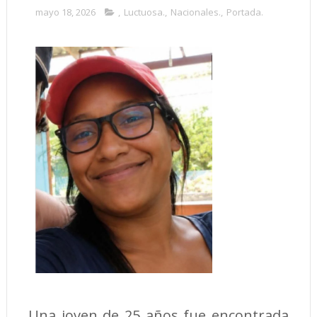
mayo 18, 2026
,
Luctuosa.
,
Nacionales.
,
Portada.
Una joven de 25 años fue encontrada