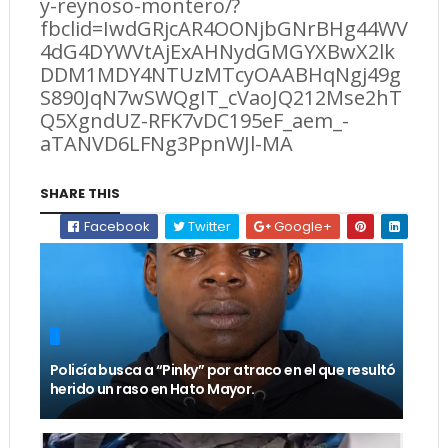
y-reynoso-montero/?
fbclid=IwdGRjcAR4OONjbGNrBHg44WV
4dG4DYWVtAjExAHNydGMGYXBwX2lk
DDM1MDY4NTUzMTcyOAABHqNgj49g
S890JqN7wSWQgIT_cVaoJQ212Mse2hT
Q5XgndUZ-RFK7vDC195eF_aem_-
aTANVD6LFNg3PpnWJl-MA
SHARE THIS
Facebook
Twitter
Google+
Policía busca a “Pinky” por atraco en el que resultó
herido un raso en Hato Mayor.