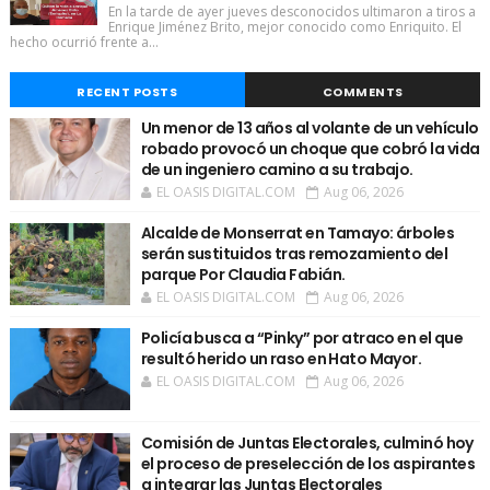
En la tarde de ayer jueves desconocidos ultimaron a tiros a
Enrique Jiménez Brito, mejor conocido como Enriquito. El
hecho ocurrió frente a...
RECENT POSTS
COMMENTS
Un menor de 13 años al volante de un vehículo
robado provocó un choque que cobró la vida
de un ingeniero camino a su trabajo.
EL OASIS DIGITAL.COM
Aug 06, 2026
Alcalde de Monserrat en Tamayo: árboles
serán sustituidos tras remozamiento del
parque Por Claudia Fabián.
EL OASIS DIGITAL.COM
Aug 06, 2026
Policía busca a “Pinky” por atraco en el que
resultó herido un raso en Hato Mayor.
EL OASIS DIGITAL.COM
Aug 06, 2026
Comisión de Juntas Electorales, culminó hoy
el proceso de preselección de los aspirantes
a integrar las Juntas Electorales