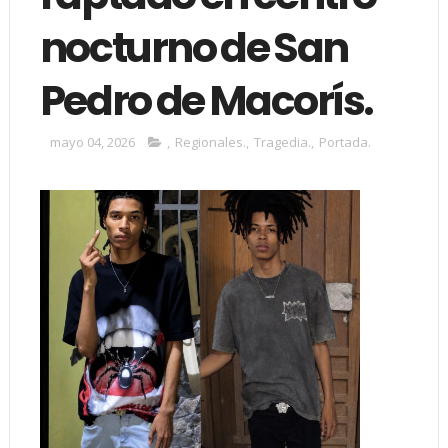
nocturno de San
Pedro de Macorís.
mayo 04, 2026
,
Regionales.
,
Tragedia.
,
Portada.