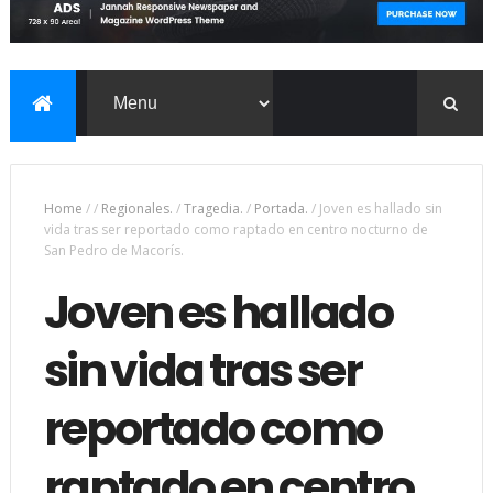
Home
/
/
Regionales.
/
Tragedia.
/
Portada.
/
Joven es hallado sin
vida tras ser reportado como raptado en centro nocturno de
San Pedro de Macorís.
Joven es hallado
sin vida tras ser
reportado como
raptado en centro