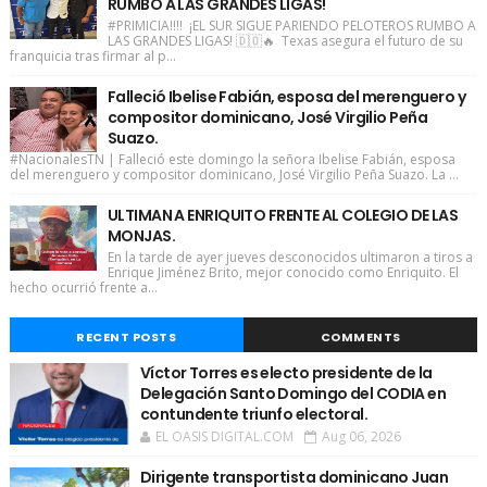
RUMBO A LAS GRANDES LIGAS!
#PRIMICIA!!!! ¡EL SUR SIGUE PARIENDO PELOTEROS RUMBO A
LAS GRANDES LIGAS! 🇩🇴🔥 Texas asegura el futuro de su
franquicia tras firmar al p...
Falleció Ibelise Fabián, esposa del merenguero y
compositor dominicano, José Virgilio Peña
Suazo.
#NacionalesTN | Falleció este domingo la señora Ibelise Fabián, esposa
del merenguero y compositor dominicano, José Virgilio Peña Suazo. La ...
ULTIMAN A ENRIQUITO FRENTE AL COLEGIO DE LAS
MONJAS.
En la tarde de ayer jueves desconocidos ultimaron a tiros a
Enrique Jiménez Brito, mejor conocido como Enriquito. El
hecho ocurrió frente a...
RECENT POSTS
COMMENTS
Víctor Torres es electo presidente de la
Delegación Santo Domingo del CODIA en
contundente triunfo electoral.
EL OASIS DIGITAL.COM
Aug 06, 2026
Dirigente transportista dominicano Juan