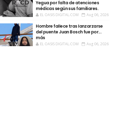
Yegua por falta de atenciones
médicas según sus familiares.
EL OASIS DIGITAL.COM
Aug 06, 2026
Hombre faIIece tras Ianzarzarse
del puente Juan Bosch fue por...
más
EL OASIS DIGITAL.COM
Aug 06, 2026