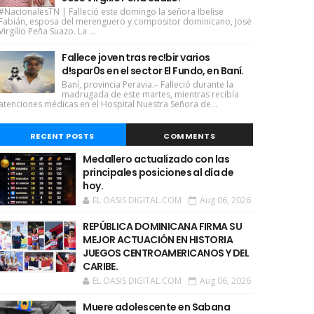
#NacionalesTN | Falleció este domingo la señora Ibelise
Fabián, esposa del merenguero y compositor dominicano, José
Virgilio Peña Suazo. La ...
Fallece joven tras rec!bir varios
d!spar0s en el sector El Fundo, en Baní.
Baní, provincia Peravia.– Falleció durante la
madrugada de este martes, mientras recibía
atenciones médicas en el Hospital Nuestra Señora de...
RECENT POSTS
COMMENTS
Medallero actualizado con las
principales posiciones al día de
hoy.
EL OASIS DIGITAL.COM
Aug 06, 2026
REPÚBLICA DOMINICANA FIRMA SU
MEJOR ACTUACIÓN EN HISTORIA
JUEGOS CENTROAMERICANOS Y DEL
CARIBE.
EL OASIS DIGITAL.COM
Aug 06, 2026
Muere adolescente en Sabana