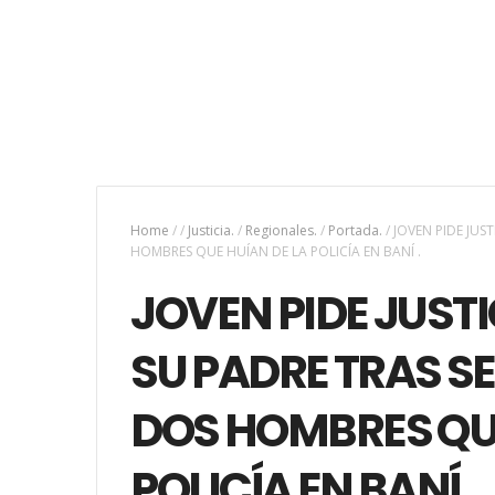
Home
/
/
Justicia.
/
Regionales.
/
Portada.
/
JOVEN PIDE JUS
HOMBRES QUE HUÍAN DE LA POLICÍA EN BANÍ .
JOVEN PIDE JUSTI
SU PADRE TRAS S
DOS HOMBRES QUE
POLICÍA EN BANÍ .