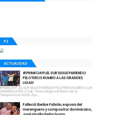
P2
ACTUALIDAD
#PRIMICIA!!!! ¡EL SUR SIGUE PARIENDO
PELOTEROS RUMBO A LAS GRANDES
LIGAS!
#PRIMICIA!!!! ¡EL SUR SIGUE PARIENDO PELOTEROS RUMBO A LAS
GRANDES LIGAS! 🇩🇴🔥 Texas asegura el futuro de su
franquicia tras firmar al p...
Falleció Ibelise Fabián, esposa del
merenguero y compositor dominicano,
José Virgilio Peña Suazo.