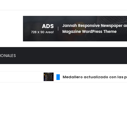
IONALES
Medallero actualizado con las princip