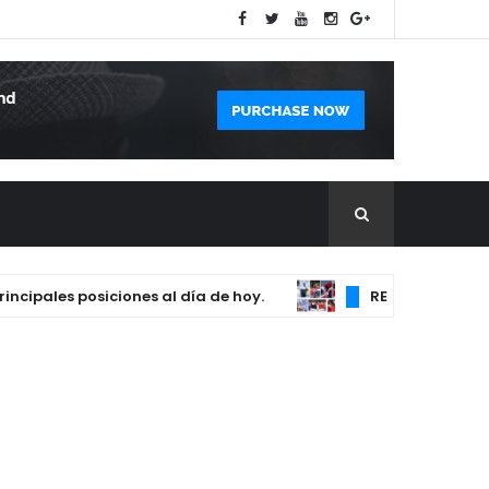
ales posiciones al día de hoy.
REPÚBLICA DOMINICA