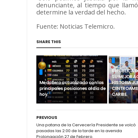
denunciante, al tiempo que llamó
determine la verdad del hecho.
Fuente: Noticias Telemicro.
SHARE THIS
REPÚBLICA 
SU MEJOR A
Medallero actualizado con las
HISTORIA J
principales posiciones al día de
CENTROAMER
hoy.
CARIBE.
PREVIOUS
Una patana de la Cervecería Presidente se volcó
pasadas las 2:00 de la tarde en la avenida
Prolongación 27 de Febrero.