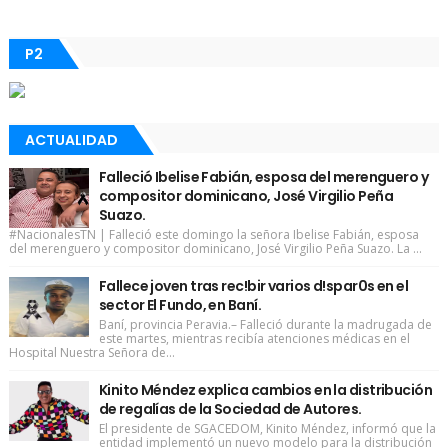
P2
ACTUALIDAD
Falleció Ibelise Fabián, esposa del merenguero y
compositor dominicano, José Virgilio Peña
Suazo.
#NacionalesTN | Falleció este domingo la señora Ibelise Fabián, esposa
del merenguero y compositor dominicano, José Virgilio Peña Suazo. La ...
Fallece joven tras rec!bir varios d!spar0s en el
sector El Fundo, en Baní.
Baní, provincia Peravia.– Falleció durante la madrugada de
este martes, mientras recibía atenciones médicas en el
Hospital Nuestra Señora de...
Kinito Méndez explica cambios en la distribución
de regalías de la Sociedad de Autores.
El presidente de SGACEDOM, Kinito Méndez, informó que la
entidad implementó un nuevo modelo para la distribución