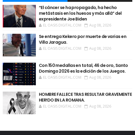
“El cáncer se ha propagado, ha hecho
metástasis en los huesos y más allá” del
expresidente Joe Biden
EL OASIS DIGITAL.COM
Aug 08, 2026
Se entrega Kekero por muerte de varias en
Villa Jaragua.
EL OASIS DIGITAL.COM
Aug 08, 2026
Con 150 medallas en total, 46 de oro, Santo
Domingo 2026 es la edición de los Juegos.
EL OASIS DIGITAL.COM
Aug 08, 2026
HOMBRE FALLECE TRAS RESULTAR GRAVEMENTE
HER!DO EN LA ROMANA.
EL OASIS DIGITAL.COM
Aug 08, 2026