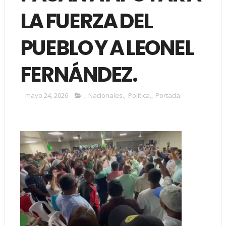
LA FUERZA DEL
PUEBLO Y A LEONEL
FERNÁNDEZ.
mayo 24, 2026
,
Nacionales.
,
Política.
,
Portada.