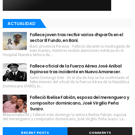
ACTUALIDAD
Fallece joven tras rec!bir varios d!spar0s en el
sector El Fundo, en Baní.
Baní, provincia Peravia.– Falleció durante la madrugada de
este martes, mientras recibía atenciones médicas en el
Hospital Nuestra Señora de...
Fallece oficial de la Fuerza Aérea José Aníbal
Espinosa tras incidente en Nuevo Amanecer.
Santo Domingo Este - En el día de hoy se ha confirmado el
fallecimiento del oficial de la Fuerza Aérea de la República
Dominicana (FARD), Jo...
Falleció Ibelise Fabián, esposa del merenguero y
compositor dominicano, José Virgilio Peña
Suazo.
#NacionalesTN | Falleció este domingo la señora Ibelise Fabián, esposa
del merenguero y compositor dominicano, José Virgilio Peña Suazo. La ...
RECENT POSTS
COMMENTS