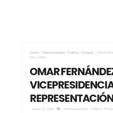
Home
/
/
Internacionales.
/
Política.
/
Portada.
/
OMAR FERN
DEL CARIBE.
OMAR FERNÁNDE
VICEPRESIDENCI
REPRESENTACIÓN 
mayo 22, 2026
,
Internacionales.
,
Política.
,
Porta