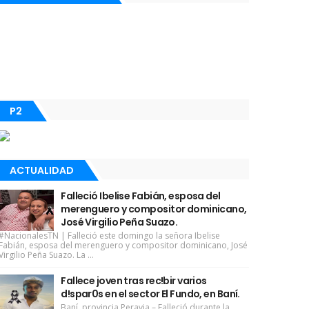
P2
ACTUALIDAD
Falleció Ibelise Fabián, esposa del
merenguero y compositor dominicano,
José Virgilio Peña Suazo.
#NacionalesTN | Falleció este domingo la señora Ibelise
Fabián, esposa del merenguero y compositor dominicano, José
Virgilio Peña Suazo. La ...
Fallece joven tras rec!bir varios
d!spar0s en el sector El Fundo, en Baní.
Baní, provincia Peravia.– Falleció durante la