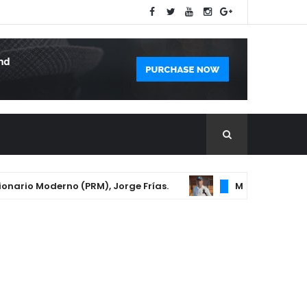
rio Moderno (PRM), Jorge Frías.
MUERE HOMBRE TRAS