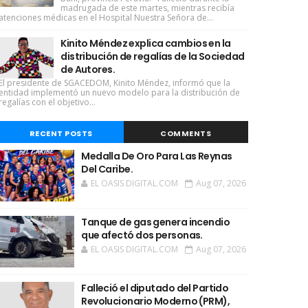
madrugada de este martes, mientras recibía
atenciones médicas en el Hospital Nuestra Señora de...
Kinito Méndez explica cambios en la
distribución de regalías de la Sociedad
de Autores.
El presidente de SGACEDOM, Kinito Méndez, informó que la
entidad implementó un nuevo modelo para la distribución de
regalías con el objetivo...
RECENT POSTS
COMMENTS
Medalla De Oro Para Las Reynas
Del Caribe.
EL OASIS DIGITAL.COM
Aug 07, 2026
Tanque de gas genera incendio
que afectó dos personas.
EL OASIS DIGITAL.COM
Aug 07, 2026
Falleció el diputado del Partido
Revolucionario Moderno (PRM),