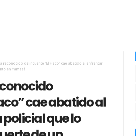
ma reconocido delincuente “El Flaco” cae abatido al enfrentar
gento en Yamasá.
econocido
laco” cae abatido al
 policial que lo
uerte de un