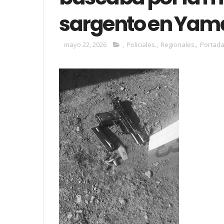
sargento en Yam
mayo 22, 2026
,
Policiales.
,
Regionales.
,
Portada