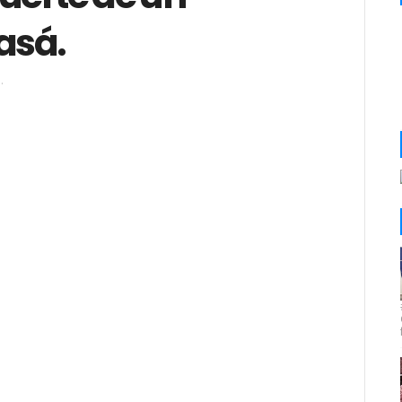
asá.
.