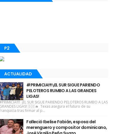
P2
ACTUALIDAD
#PRIMICIA!!!! ¡EL SUR SIGUE PARIENDO
PELOTEROS RUMBO A LAS GRANDES
LIGAS!
#PRIMICIA!!!! ¡EL SUR SIGUE PARIENDO PELOTEROS RUMBO A LAS
GRANDES LIGAS! 🇩🇴🔥 Texas asegura el futuro de su
franquicia tras firmar al p...
Falleció Ibelise Fabián, esposa del
merenguero y compositor dominicano,
José Virgilio Peña Suazo.