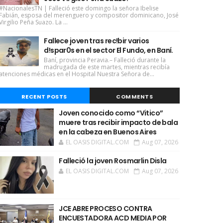
#NacionalesTN | Falleció este domingo la señora Ibelise
Fabián, esposa del merenguero y compositor dominicano, José
Virgilio Peña Suazo. La ...
Fallece joven tras rec!bir varios
d!spar0s en el sector El Fundo, en Baní.
Baní, provincia Peravia.– Falleció durante la
madrugada de este martes, mientras recibía
atenciones médicas en el Hospital Nuestra Señora de...
RECENT POSTS
COMMENTS
Joven conocido como “Vitico”
muere tras recibir impacto de bala
en la cabeza en Buenos Aires
EL OASIS DIGITAL.COM
Aug 07, 2026
Falleció la joven Rosmarlin Disla
EL OASIS DIGITAL.COM
Aug 07, 2026
JCE ABRE PROCESO CONTRA
ENCUESTADORA ACD MEDIA POR