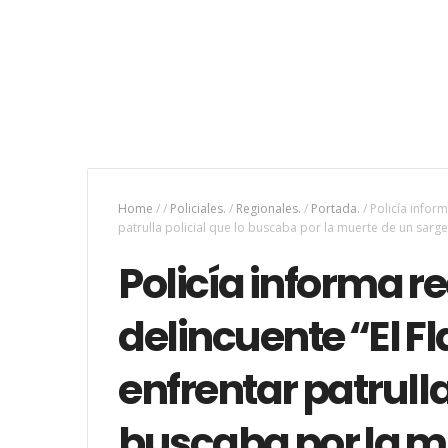
Home
/
/
Policiales.
/
Regionales.
/
Portada.
/
Policía infor
patrulla policial que lo buscaba por la muerte de un sar
Policía informa r
delincuente “El F
enfrentar patrulla
buscaba por la m