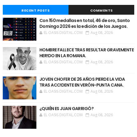
RECENT POSTS
COMMENTS
Con 150 medallas en total, 46 de oro, Santo
Domingo 2026 es la edición de los Juegos.
EL OASIS DIGITAL.COM
Aug 08, 2026
HOMBRE FALLECE TRAS RESULTAR GRAVEMENTE
HER!DO EN LA ROMANA.
EL OASIS DIGITAL.COM
Aug 08, 2026
JOVEN CHOFER DE 26 AÑOS PIERDE LA VIDA
TRAS ACC!DENTE EN VERÓN-PUNTA CANA.
EL OASIS DIGITAL.COM
Aug 08, 2026
¿QUIÉN ES JUAN GARRIGÓ?
EL OASIS DIGITAL.COM
Aug 08, 2026