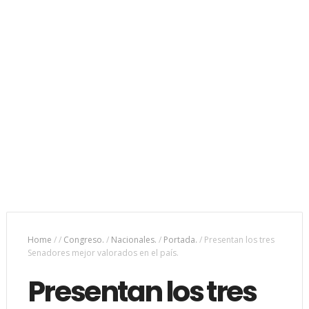
Home
/
/
Congreso.
/
Nacionales.
/
Portada.
/
Presentan los tres
Senadores mejor valorados en el país.
Presentan los tres