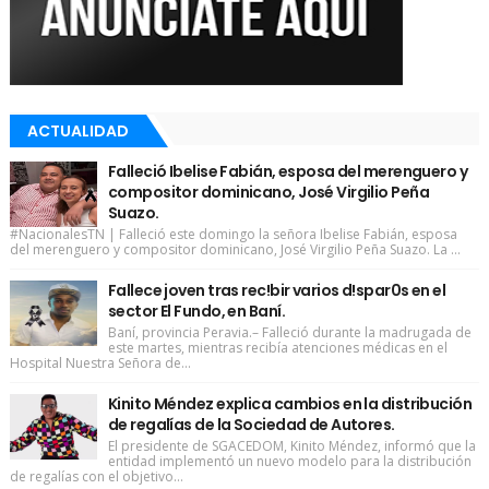
ACTUALIDAD
Falleció Ibelise Fabián, esposa del merenguero y
compositor dominicano, José Virgilio Peña
Suazo.
#NacionalesTN | Falleció este domingo la señora Ibelise Fabián, esposa
del merenguero y compositor dominicano, José Virgilio Peña Suazo. La ...
Fallece joven tras rec!bir varios d!spar0s en el
sector El Fundo, en Baní.
Baní, provincia Peravia.– Falleció durante la madrugada de
este martes, mientras recibía atenciones médicas en el
Hospital Nuestra Señora de...
Kinito Méndez explica cambios en la distribución
de regalías de la Sociedad de Autores.
El presidente de SGACEDOM, Kinito Méndez, informó que la
entidad implementó un nuevo modelo para la distribución
de regalías con el objetivo...