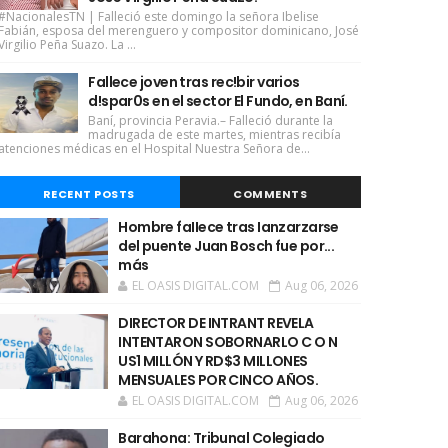
#NacionalesTN | Falleció este domingo la señora Ibelise
Fabián, esposa del merenguero y compositor dominicano, José
Virgilio Peña Suazo. La ...
Fallece joven tras rec!bir varios
d!spar0s en el sector El Fundo, en Baní.
Baní, provincia Peravia.– Falleció durante la
madrugada de este martes, mientras recibía
atenciones médicas en el Hospital Nuestra Señora de...
RECENT POSTS
COMMENTS
Hombre faIIece tras Ianzarzarse
del puente Juan Bosch fue por...
más
EL OASIS DIGITAL.COM
Aug 06, 2026
DIRECTOR DE INTRANT REVELA
INTENTARON SOBORNARLO C O N
US1 MILLÓN Y RD$3 MILLONES
MENSUALES POR CINCO AÑOS.
EL OASIS DIGITAL.COM
Aug 06, 2026
Barahona: Tribunal Colegiado