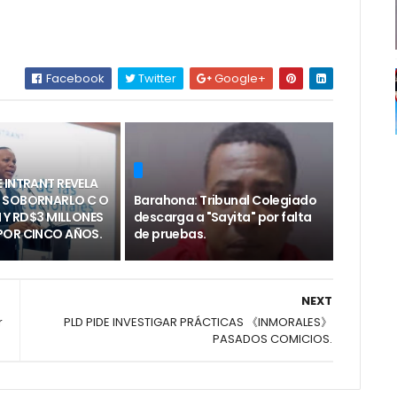
Facebook
Twitter
Google+
 INTRANT REVELA
 SOBORNARLO C O
Barahona: Tribunal Colegiado
N Y RD$3 MILLONES
descarga a "Sayita" por falta
POR CINCO AÑOS.
de pruebas.
NEXT
r
PLD PIDE INVESTIGAR PRÁCTICAS 《INMORALES》
PASADOS COMICIOS.