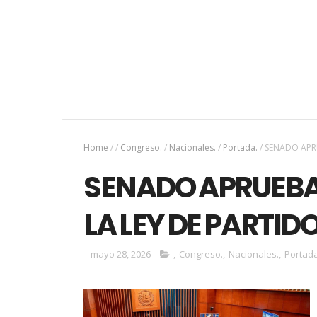
Home
/
/
Congreso.
/
Nacionales.
/
Portada.
/
SENADO APR
SENADO APRUEBA
LA LEY DE PARTI
mayo 28, 2026
,
Congreso.
,
Nacionales.
,
Portada