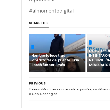
#almomentodigital
SHARE THIS
DIRECTOR DE
Hombre faIIece tras
INTENTARON
Ianzarzarse del puente Juan
N US1 MILLÓ
Bosch fue por... más
MENSUALES 
PREVIOUS
Tamara Martínez condenada a prisión por difama
a Gabi Desangles.