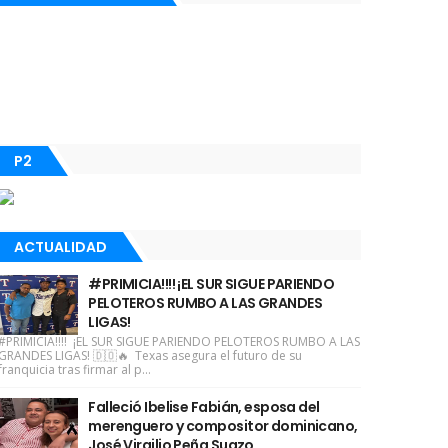
P2
ACTUALIDAD
#PRIMICIA!!!! ¡EL SUR SIGUE PARIENDO
PELOTEROS RUMBO A LAS GRANDES
LIGAS!
#PRIMICIA!!!! ¡EL SUR SIGUE PARIENDO PELOTEROS RUMBO A LAS
GRANDES LIGAS! 🇩🇴🔥 Texas asegura el futuro de su
franquicia tras firmar al p...
Falleció Ibelise Fabián, esposa del
merenguero y compositor dominicano,
José Virgilio Peña Suazo.