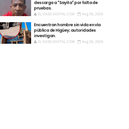
descarga a "Sayita" por falta de
pruebas.
EL OASIS DIGITAL.COM
Aug 06, 2026
Encuentran hombre sin vida en vía
pública de Higüey; autoridades
investigan.
EL OASIS DIGITAL.COM
Aug 06, 2026