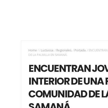
Home
/
/
Luctuosa.
/
Regionales.
/
Portada.
/
ENCUENTRAN J
DE LA PALMILLA EN SAMANÁ.
ENCUENTRAN JOVE
INTERIOR DE UNA 
COMUNIDAD DE LA
SAMANÁ.