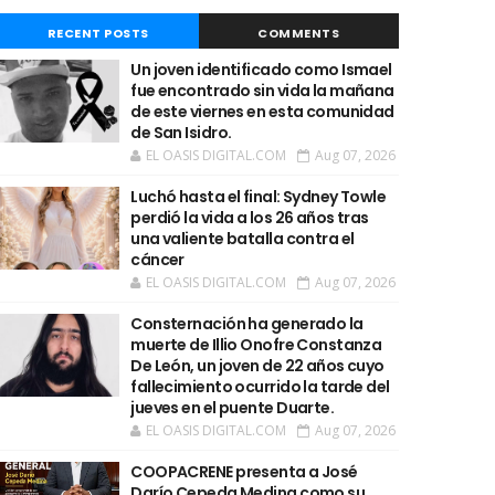
RECENT POSTS
COMMENTS
Un joven identificado como Ismael
fue encontrado sin vida la mañana
de este viernes en esta comunidad
de San Isidro.
EL OASIS DIGITAL.COM
Aug 07, 2026
Luchó hasta el final: Sydney Towle
perdió la vida a los 26 años tras
una valiente batalla contra el
cáncer
EL OASIS DIGITAL.COM
Aug 07, 2026
Consternación ha generado la
muerte de Illio Onofre Constanza
De León, un joven de 22 años cuyo
fallecimiento ocurrido la tarde del
jueves en el puente Duarte.
EL OASIS DIGITAL.COM
Aug 07, 2026
COOPACRENE presenta a José
Darío Cepeda Medina como su