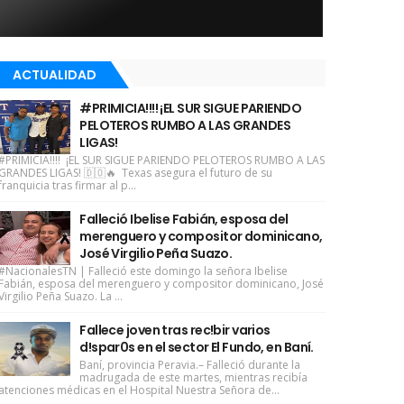
ACTUALIDAD
#PRIMICIA!!!! ¡EL SUR SIGUE PARIENDO
PELOTEROS RUMBO A LAS GRANDES
LIGAS!
#PRIMICIA!!!! ¡EL SUR SIGUE PARIENDO PELOTEROS RUMBO A LAS
GRANDES LIGAS! 🇩🇴🔥 Texas asegura el futuro de su
franquicia tras firmar al p...
Falleció Ibelise Fabián, esposa del
merenguero y compositor dominicano,
José Virgilio Peña Suazo.
#NacionalesTN | Falleció este domingo la señora Ibelise
Fabián, esposa del merenguero y compositor dominicano, José
Virgilio Peña Suazo. La ...
Fallece joven tras rec!bir varios
d!spar0s en el sector El Fundo, en Baní.
Baní, provincia Peravia.– Falleció durante la
madrugada de este martes, mientras recibía
atenciones médicas en el Hospital Nuestra Señora de...