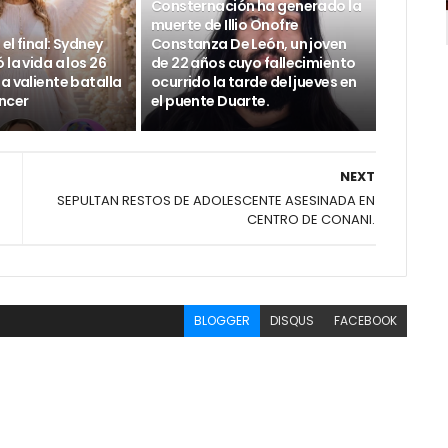
Consternación ha generado la
muerte de Illio Onofre
el final: Sydney
Constanza De León, un joven
 la vida a los 26
de 22 años cuyo fallecimiento
a valiente batalla
ocurrido la tarde del jueves en
áncer
el puente Duarte.
NEXT
SEPULTAN RESTOS DE ADOLESCENTE ASESINADA EN
CENTRO DE CONANI.
BLOGGER
DISQUS
FACEBOOK