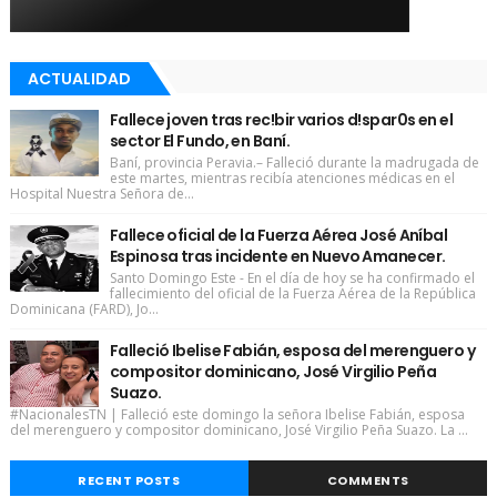
ACTUALIDAD
Fallece joven tras rec!bir varios d!spar0s en el
sector El Fundo, en Baní.
Baní, provincia Peravia.– Falleció durante la madrugada de
este martes, mientras recibía atenciones médicas en el
Hospital Nuestra Señora de...
Fallece oficial de la Fuerza Aérea José Aníbal
Espinosa tras incidente en Nuevo Amanecer.
Santo Domingo Este - En el día de hoy se ha confirmado el
fallecimiento del oficial de la Fuerza Aérea de la República
Dominicana (FARD), Jo...
Falleció Ibelise Fabián, esposa del merenguero y
compositor dominicano, José Virgilio Peña
Suazo.
#NacionalesTN | Falleció este domingo la señora Ibelise Fabián, esposa
del merenguero y compositor dominicano, José Virgilio Peña Suazo. La ...
RECENT POSTS
COMMENTS