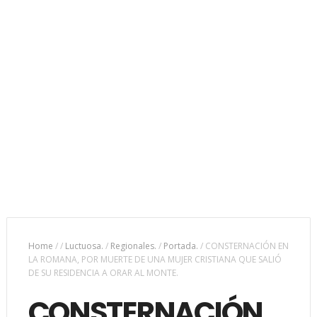
Home
/
/
Luctuosa.
/
Regionales.
/
Portada.
/
CONSTERNACIÓN EN
LA ROMANA, POR MUERTE DE UNA MUJER CRISTIANA QUE SALIÓ
DE SU RESIDENCIA A ORAR AL MONTE.
CONSTERNACIÓN