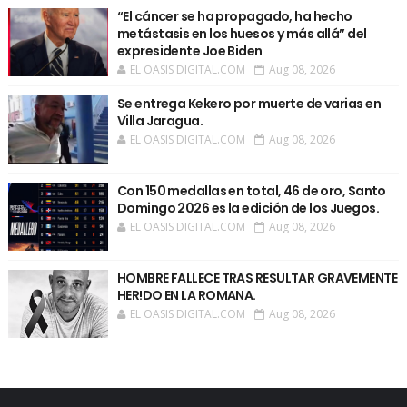
“El cáncer se ha propagado, ha hecho
metástasis en los huesos y más allá” del
expresidente Joe Biden
EL OASIS DIGITAL.COM
Aug 08, 2026
Se entrega Kekero por muerte de varias en
Villa Jaragua.
EL OASIS DIGITAL.COM
Aug 08, 2026
Con 150 medallas en total, 46 de oro, Santo
Domingo 2026 es la edición de los Juegos.
EL OASIS DIGITAL.COM
Aug 08, 2026
HOMBRE FALLECE TRAS RESULTAR GRAVEMENTE
HER!DO EN LA ROMANA.
EL OASIS DIGITAL.COM
Aug 08, 2026