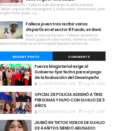
#NacionalesTN | Falleció este domingo la señora Ibelise
Fabián, esposa del merenguero y compositor dominicano, José
Virgilio Peña Suazo. La ...
Fallece joven tras rec!bir varios
d!spar0s en el sector El Fundo, en Baní.
Baní, provincia Peravia.– Falleció durante la
madrugada de este martes, mientras recibía
atenciones médicas en el Hospital Nuestra Señora de...
RECENT POSTS
COMMENTS
Fuerza Magisterial exige al
Gobierno fijar fecha para el pago
de la Evaluación del Desempeño
EL OASIS DIGITAL.COM
Aug 07, 2026
OFICIAL DE POLICIA ASESINÓ A TRES
PERSONAS Y HUYO CON SU HIJO DE 3
AÑOS.
EL OASIS DIGITAL.COM
Aug 07, 2026
¡SUBIÓ EN TIKTOK VIDEOS DE SU HIJO
DE 4 AÑITOS SIENDO ABUSADO!.