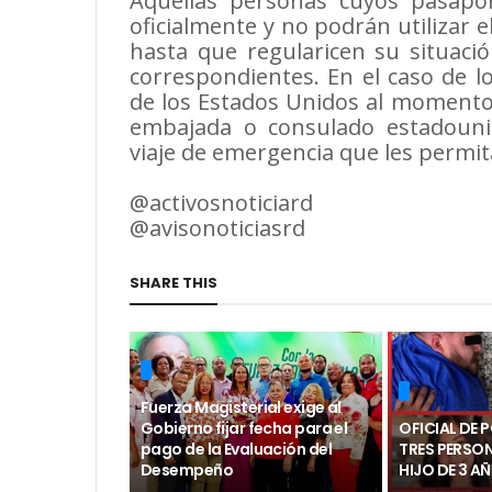
Aquellas personas cuyos pasapor
oficialmente y no podrán utilizar 
hasta que regularicen su situació
correspondientes. En el caso de 
de los Estados Unidos al momento 
embajada o consulado estadoun
viaje de emergencia que les permita
@activosnoticiard
@avisonoticiasrd
SHARE THIS
Fuerza Magisterial exige al
Gobierno fijar fecha para el
OFICIAL DE 
pago de la Evaluación del
TRES PERSO
Desempeño
HIJO DE 3 A