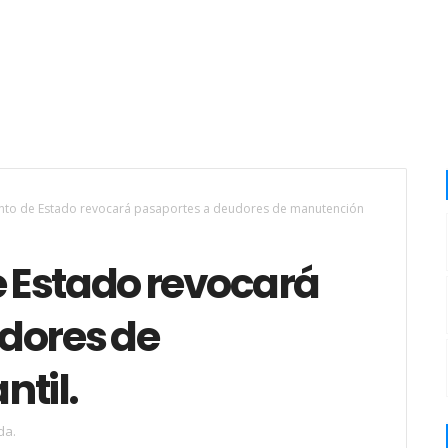
to de Estado revocará pasaportes a deudores de manutención
 Estado revocará
dores de
ntil.
da.