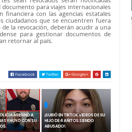
tes sean revocados serán notificadas
el documento para viajes internacionales
n financiera con las agencias estatales
los ciudadanos que se encuentren fuera
de la revocación, deberán acudir a una
idense para gestionar documentos de
n retornar al país.
Facebook
Twitter
Google+
POLICIA ASESINÓ A
¡SUBIÓ EN TIKTOK VIDEOS DE SU
NAS Y HUYO CON SU
HIJO DE 4 AÑITOS SIENDO
ÑOS.
ABUSADO!.