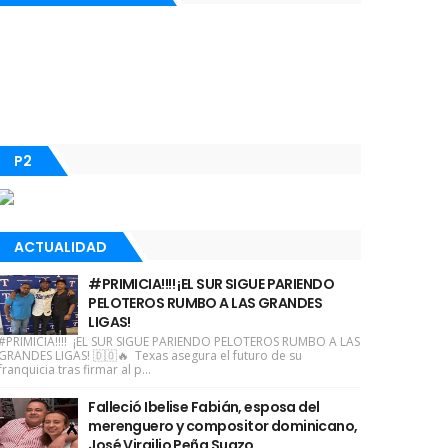
P2
ACTUALIDAD
#PRIMICIA!!!! ¡EL SUR SIGUE PARIENDO
PELOTEROS RUMBO A LAS GRANDES
LIGAS!
#PRIMICIA!!!! ¡EL SUR SIGUE PARIENDO PELOTEROS RUMBO A LAS
GRANDES LIGAS! 🇩🇴🔥 Texas asegura el futuro de su
franquicia tras firmar al p...
Falleció Ibelise Fabián, esposa del
merenguero y compositor dominicano,
José Virgilio Peña Suazo.