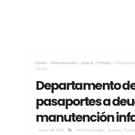
Home
/
/
Internacionales.
/
Justicia.
/
Portada.
/
Departamen
infantil.
Departamento de
pasaportes a deu
manutención infa
mayo 08, 2026
,
Internacionales.
,
Justicia.
,
Porta