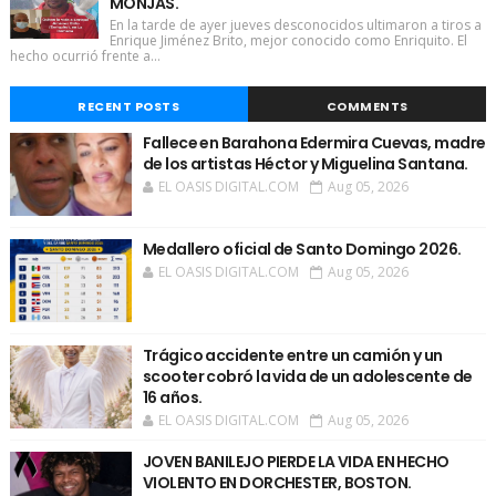
MONJAS.
En la tarde de ayer jueves desconocidos ultimaron a tiros a
Enrique Jiménez Brito, mejor conocido como Enriquito. El
hecho ocurrió frente a...
RECENT POSTS
COMMENTS
Fallece en Barahona Edermira Cuevas, madre
de los artistas Héctor y Miguelina Santana.
EL OASIS DIGITAL.COM
Aug 05, 2026
Medallero oficial de Santo Domingo 2026.
EL OASIS DIGITAL.COM
Aug 05, 2026
Trágico accidente entre un camión y un
scooter cobró la vida de un adolescente de
16 años.
EL OASIS DIGITAL.COM
Aug 05, 2026
JOVEN BANILEJO PIERDE LA VIDA EN HECHO
VIOLENTO EN DORCHESTER, BOSTON.