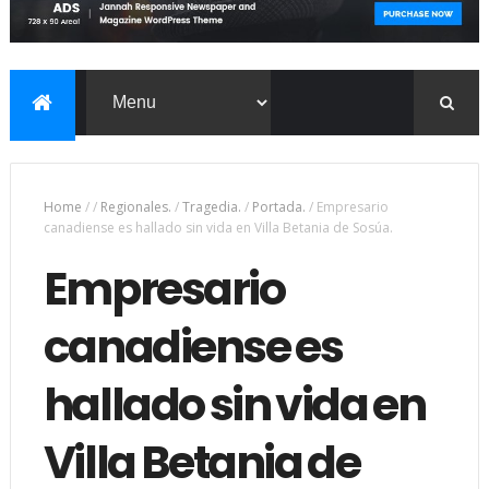
Home
/
/
Regionales.
/
Tragedia.
/
Portada.
/
Empresario
canadiense es hallado sin vida en Villa Betania de Sosúa.
Empresario
canadiense es
hallado sin vida en
Villa Betania de