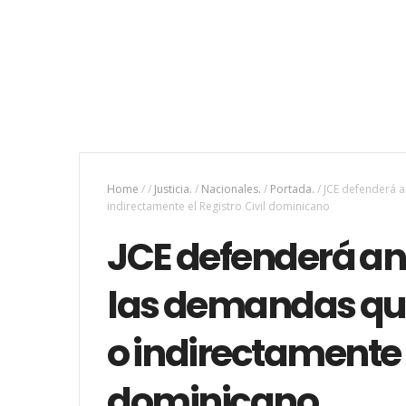
Home
/
/
Justicia.
/
Nacionales.
/
Portada.
/
JCE defenderá a
indirectamente el Registro Civil dominicano
JCE defenderá ant
las demandas qu
o indirectamente e
dominicano