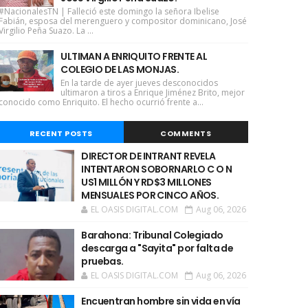
#NacionalesTN | Falleció este domingo la señora Ibelise
Fabián, esposa del merenguero y compositor dominicano, José
Virgilio Peña Suazo. La ...
ULTIMAN A ENRIQUITO FRENTE AL
COLEGIO DE LAS MONJAS.
En la tarde de ayer jueves desconocidos
ultimaron a tiros a Enrique Jiménez Brito, mejor
conocido como Enriquito. El hecho ocurrió frente a...
RECENT POSTS
COMMENTS
DIRECTOR DE INTRANT REVELA
INTENTARON SOBORNARLO C O N
US1 MILLÓN Y RD$3 MILLONES
MENSUALES POR CINCO AÑOS.
EL OASIS DIGITAL.COM
Aug 06, 2026
Barahona: Tribunal Colegiado
descarga a "Sayita" por falta de
pruebas.
EL OASIS DIGITAL.COM
Aug 06, 2026
Encuentran hombre sin vida en vía