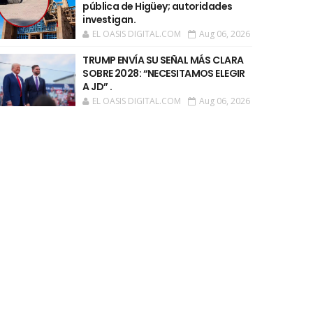
pública de Higüey; autoridades
investigan.
EL OASIS DIGITAL.COM
Aug 06, 2026
TRUMP ENVÍA SU SEÑAL MÁS CLARA
SOBRE 2028: “NECESITAMOS ELEGIR
A JD” .
EL OASIS DIGITAL.COM
Aug 06, 2026