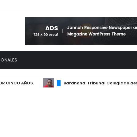
IONALES
INCO AÑOS.
Barahona: Tribunal Colegiado descarga