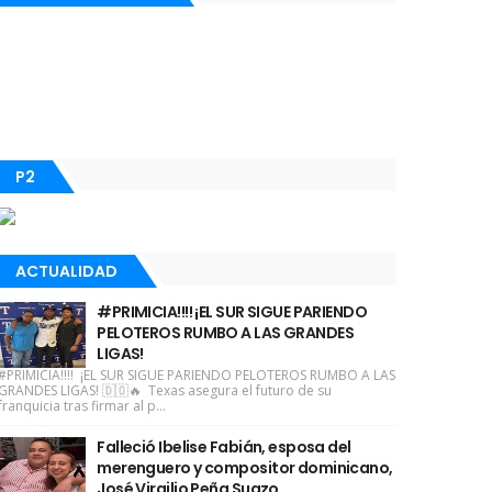
P2
ACTUALIDAD
#PRIMICIA!!!! ¡EL SUR SIGUE PARIENDO
PELOTEROS RUMBO A LAS GRANDES
LIGAS!
#PRIMICIA!!!! ¡EL SUR SIGUE PARIENDO PELOTEROS RUMBO A LAS
GRANDES LIGAS! 🇩🇴🔥 Texas asegura el futuro de su
franquicia tras firmar al p...
Falleció Ibelise Fabián, esposa del
merenguero y compositor dominicano,
José Virgilio Peña Suazo.