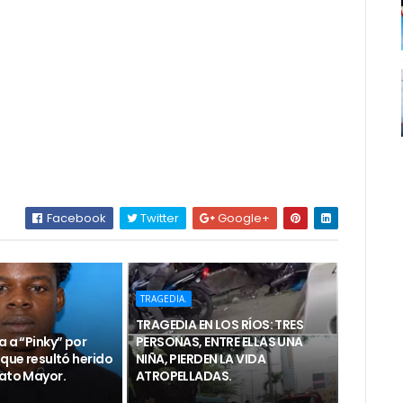
Facebook
Twitter
Google+
TRAGEDIA.
TRAGEDIA EN LOS RÍOS: TRES
a a “Pinky” por
PERSONAS, ENTRE ELLAS UNA
 que resultó herido
NIÑA, PIERDEN LA VIDA
Hato Mayor.
ATROPELLADAS.