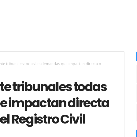
nte tribunales todas las demandas que impactan directa o
e tribunales todas
e impactan directa
l Registro Civil