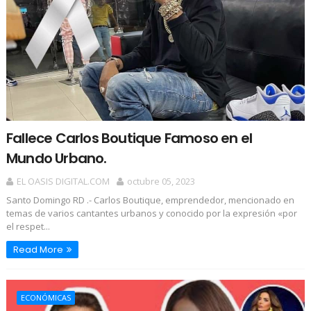
Fallece Carlos Boutique Famoso en el
Mundo Urbano.
EL OASIS DIGITAL.COM
octubre 05, 2023
Santo Domingo RD .- Carlos Boutique, emprendedor, mencionado en
temas de varios cantantes urbanos y conocido por la expresión «por
el respet...
Read More
ECONÓMICAS