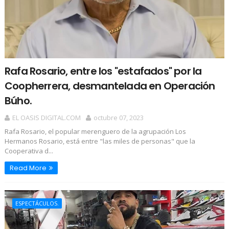
Rafa Rosario, entre los "estafados" por la
Coopherrera, desmantelada en Operación
Búho.
EL OASIS DIGITAL.COM
octubre 07, 2023
Rafa Rosario, el popular merenguero de la agrupación Los
Hermanos Rosario, está entre "las miles de personas" que la
Cooperativa d...
Read More
ESPECTÁCULOS.