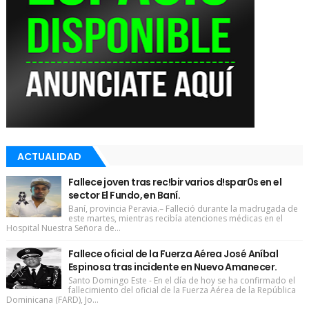
ACTUALIDAD
Fallece joven tras rec!bir varios d!spar0s en el
sector El Fundo, en Baní.
Baní, provincia Peravia.– Falleció durante la madrugada de
este martes, mientras recibía atenciones médicas en el
Hospital Nuestra Señora de...
Fallece oficial de la Fuerza Aérea José Aníbal
Espinosa tras incidente en Nuevo Amanecer.
Santo Domingo Este - En el día de hoy se ha confirmado el
fallecimiento del oficial de la Fuerza Aérea de la República
Dominicana (FARD), Jo...