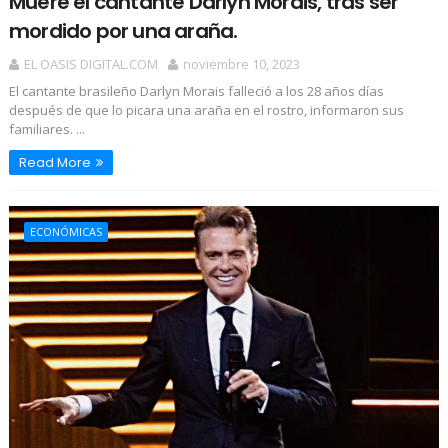
Muere el cantante Darlyn Morais, tras ser
mordido por una araña.
EL OASIS DIGITAL.COM
noviembre 10, 2023
El cantante brasileño Darlyn Morais falleció a los 28 años días
después de que lo picara una araña en el rostro, informaron sus
familiares. ...
Read More
ECONÓMICAS