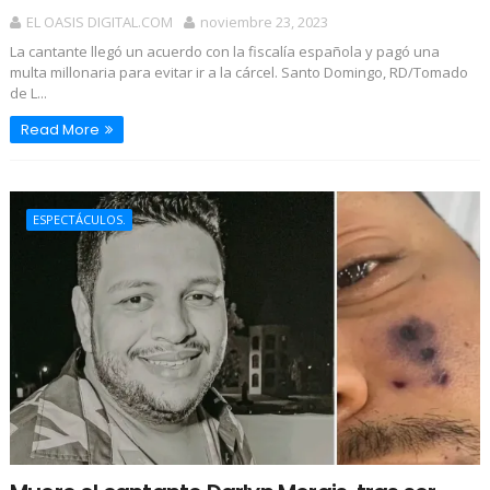
EL OASIS DIGITAL.COM
noviembre 23, 2023
La cantante llegó un acuerdo con la fiscalía española y pagó una
multa millonaria para evitar ir a la cárcel. Santo Domingo, RD/Tomado
de L...
Read More
ESPECTÁCULOS.