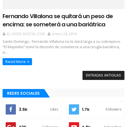
Fernando Villalona se quitará un peso de
encima: se someterá a una bariátrica
EL OASIS DIGITAL.COM
enero 24, 2019
Santo Domingo.- Fernando Villalona no le dará larga a su sobrepeso.
“El Mayimbe” tomó la decisión de someterse a una cirugía bariátrica,
a...
Read More
ENTRADAS ANTIGUAS
REDES SOCIALES
3.5k
1.7k
Likes
Followers