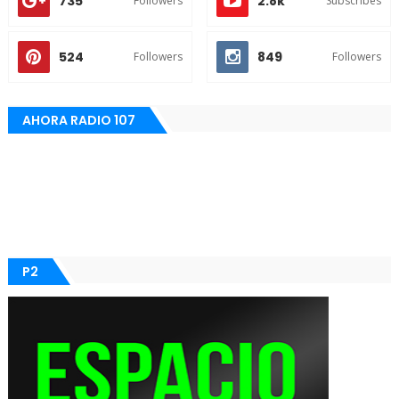
735
2.8k
Followers
Subscribes
524
849
Followers
Followers
AHORA RADIO 107
P2