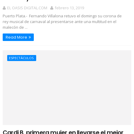
EL OASIS DIGITAL.COM
febrero 13, 2019
Puerto Plata.- Fernando Villalona retuvo el domingo su corona de
rey musical de carnaval al presentarse ante una multitud en el
malecón de ...
Read More
ESPECTÁCULOS.
Cardi B, primera mujer en llevarse el mejor