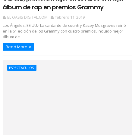
álbum de rap en premios Grammy
EL OASIS DIGITAL.COM
febrero 11, 2019
Los Ángeles, EE.UU.- La cantante de country Kacey Musgraves reinó
en la 61 edición de los Grammy con cuatro premios, incluido mejor
álbum de...
Read More
ESPECTÁCULOS.