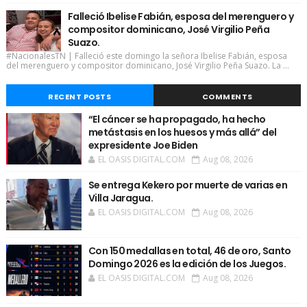
Falleció Ibelise Fabián, esposa del merenguero y
compositor dominicano, José Virgilio Peña
Suazo.
#NacionalesTN | Falleció este domingo la señora Ibelise Fabián, esposa
del merenguero y compositor dominicano, José Virgilio Peña Suazo. La ...
RECENT POSTS
COMMENTS
“El cáncer se ha propagado, ha hecho
metástasis en los huesos y más allá” del
expresidente Joe Biden
EL OASIS DIGITAL.COM
Aug 08, 2026
Se entrega Kekero por muerte de varias en
Villa Jaragua.
EL OASIS DIGITAL.COM
Aug 08, 2026
Con 150 medallas en total, 46 de oro, Santo
Domingo 2026 es la edición de los Juegos.
EL OASIS DIGITAL.COM
Aug 08, 2026