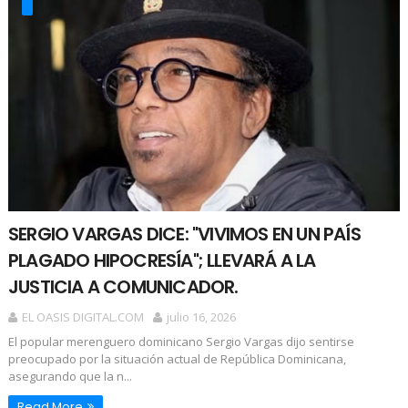
SERGIO VARGAS DICE: "VIVIMOS EN UN PAÍS
PLAGADO HIPOCRESÍA"; LLEVARÁ A LA
JUSTICIA A COMUNICADOR.
EL OASIS DIGITAL.COM
julio 16, 2026
El popular merenguero dominicano Sergio Vargas dijo sentirse
preocupado por la situación actual de República Dominicana,
asegurando que la n...
Read More