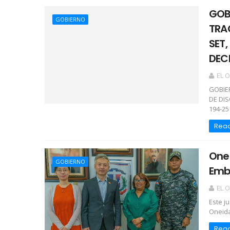
GOB
GOBIERNO
TRA
SET,
DEC
EL 
GOBIE
DE DIS
194-25
Rea
Onei
GOBIERNO
Emba
EL 
Este j
Oneida 
Rea