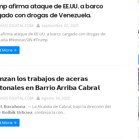
p afirma ataque de EE.UU. a barco
gado con drogas de Venezuela.
OASIS DIGITAL.COM
septiembre 02, 2025
afirma ataque de EE.UU. a barco cargado con drogas de
ela #NoticiasSIN #Trump
d More
𝘇𝗮𝗻 𝗹𝗼𝘀 𝘁𝗿𝗮𝗯𝗮𝗷𝗼𝘀 𝗱𝗲 𝗮𝗰𝗲𝗿𝗮𝘀
𝗼𝗻𝗮𝗹𝗲𝘀 𝗲𝗻 𝗕𝗮𝗿𝗿𝗶𝗼 𝗔𝗿𝗿𝗶𝗯𝗮 𝗖𝗮𝗯𝗿𝗮𝗹
OASIS DIGITAL.COM
agosto 14, 2025
𝗮𝗹, 𝗕𝗮𝗿𝗮𝗵𝗼𝗻𝗮. — La Alcaldía de Cabral, bajo la dirección del
𝗥𝗼𝗹𝗯𝗶𝗸 𝗨𝗿𝗯á𝗲𝘇, continúa la con...
d More