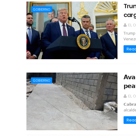
Trum
GOBIERNO
car
EL 
Trump 
Venezu
Rea
𝗔𝘃𝗮
GOBIERNO
𝗽𝗲𝗮
EL 
𝗖𝗮𝗯𝗿
alcalde 
Rea