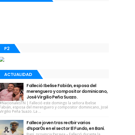
P2
ACTUALIDAD
Falleció Ibelise Fabián, esposa del
merenguero y compositor dominicano,
José Virgilio Peña Suazo.
#NacionalesTN | Falleció este domingo la señora Ibelise
Fabián, esposa del merenguero y compositor dominicano, José
Virgilio Peña Suazo. La ...
Fallece joven tras rec!bir varios
d!spar0s en el sector El Fundo, en Baní.
Baní, provincia Peravia.– Falleció durante la