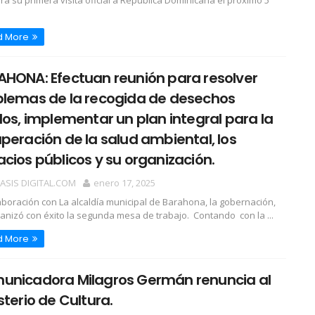
ará su primera visita oficial a República Dominicana el próximo 5
d More
HONA: Efectuan reunión para resolver
blemas de la recogida de desechos
dos, implementar un plan integral para la
peración de la salud ambiental, los
cios públicos y su organización.
OASIS DIGITAL.COM
enero 17, 2025
aboración con La alcaldía municipal de Barahona, la gobernación,
anizó con éxito la segunda mesa de trabajo. Contando con la ...
d More
unicadora Milagros Germán renuncia al
sterio de Cultura.