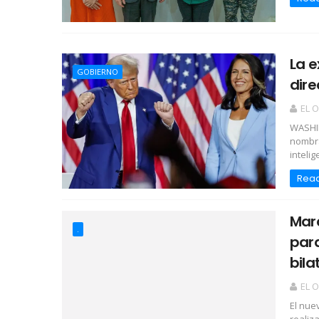
La 
GOBIERNO
dire
EL 
WASHIN
nombra
intelig
Rea
Marc
.
para
bila
EL 
El nue