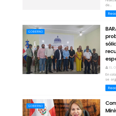
realiz
de...
Rea
BARA
GOBIERNO
pro
sóli
recu
espa
EL 
En col
se org
Rea
Com
GOBIERNO
Mini