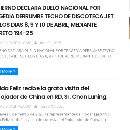
IERNO DECLARA DUELO NACIONAL POR
GEDIA DERRUMBE TECHO DE DISCOTECA JET
 LOS DIAS 8, 9 Y 10 DE ABRIL, MEDIANTE
RETO 194-25
OASIS DIGITAL.COM
abril 08, 2025
RNO DECLARA DUELO NACIONAL POR TRAGEDIA DERRUMBE TECHO
COTECA JET SET, LOS DIAS 8, 9 Y 10 DE ABRIL, MEDIANTE DECRETO
d More
da Feliz recibe la grata visita del
jador de China en RD, Sr. Chen Luning.
OASIS DIGITAL.COM
marzo 07, 2025
ueves 6 de marzo de 2025, la representante del Poder Ejecutivo,
Feliz recibió la visita de cortesía del Embajador de China en ...
d More