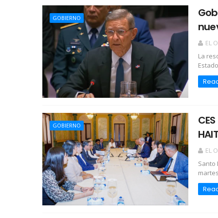
Gobi
GOBIERNO
nuev
EL 
La res
Estado
Rea
CES
GOBIERNO
HAIT
EL 
Santo 
martes
Rea