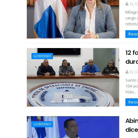
EL 
Milag
cargo 
retomar
Rea
12 f
GOBIERNO
dura
EL 
Santo 
104 ac
Vida...
Rea
Abin
GOBIERNO
dice