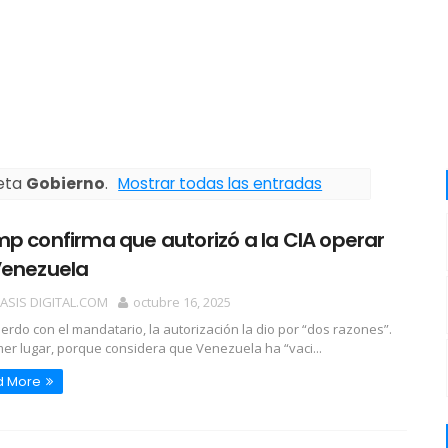
ueta
Gobierno
.
Mostrar todas las entradas
p confirma que autorizó a la CIA operar
Venezuela
OASIS DIGITAL.COM
octubre 16, 2025
erdo con el mandatario, la autorización la dio por “dos razones”.
mer lugar, porque considera que Venezuela ha “vaci...
d More