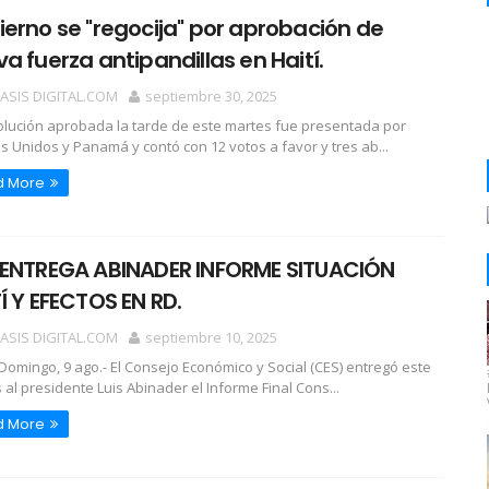
erno se "regocija" por aprobación de
a fuerza antipandillas en Haití.
OASIS DIGITAL.COM
septiembre 30, 2025
olución aprobada la tarde de este martes fue presentada por
s Unidos y Panamá y contó con 12 votos a favor y tres ab...
d More
 ENTREGA ABINADER INFORME SITUACIÓN
Í Y EFECTOS EN RD.
OASIS DIGITAL.COM
septiembre 10, 2025
Domingo, 9 ago.- El Consejo Económico y Social (CES) entregó este
 al presidente Luis Abinader el Informe Final Cons...
d More