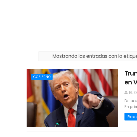
Mostrando las entradas con la etiq
Trum
GOBIERNO
en 
EL 
De acu
En pri
Rea