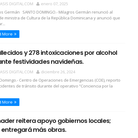
OASIS DIGITAL.COM
enero 07, 2025
ros Germán SANTO DOMINGO.- Milagros Germán renunció al
de ministra de Cultura de la República Dominicana y anunció que
...
d More
allecidos y 278 intoxicaciones por alcohol
nte festividades navideñas.
OASIS DIGITAL.COM
diciembre 26, 2024
Domingo.- Centro de Operaciones de Emergencias (COE), reporto
cidentes de tránsito durante del operativo “Conciencia por la
d More
ader reitera apoyo gobiernos locales;
 entregará más obras.