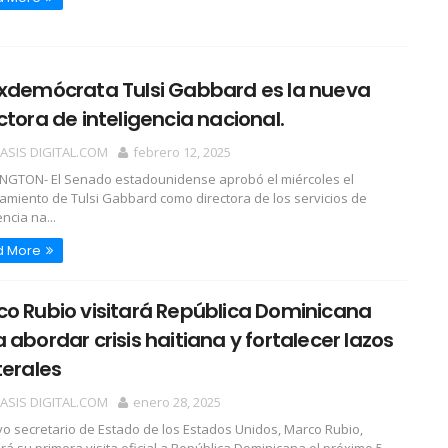
exdemócrata Tulsi Gabbard es la nueva
ctora de inteligencia nacional.
OASIS DIGITAL.COM
febrero 12, 2025
GTON- El Senado estadounidense aprobó el miércoles el
miento de Tulsi Gabbard como directora de los servicios de
encia na...
d More
o Rubio visitará República Dominicana
 abordar crisis haitiana y fortalecer lazos
terales
OASIS DIGITAL.COM
enero 28, 2025
vo secretario de Estado de los Estados Unidos, Marco Rubio,