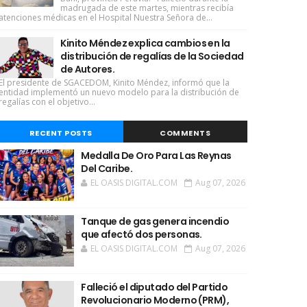
madrugada de este martes, mientras recibía
atenciones médicas en el Hospital Nuestra Señora de...
Kinito Méndez explica cambios en la
distribución de regalías de la Sociedad
de Autores.
El presidente de SGACEDOM, Kinito Méndez, informó que la
entidad implementó un nuevo modelo para la distribución de
regalías con el objetivo...
RECENT POSTS
COMMENTS
Medalla De Oro Para Las Reynas
Del Caribe.
EL OASIS DIGITAL.COM
Aug 07, 2026
Tanque de gas genera incendio
que afectó dos personas.
EL OASIS DIGITAL.COM
Aug 07, 2026
Falleció el diputado del Partido
Revolucionario Moderno (PRM),