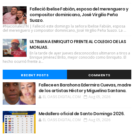
Falleció Ibelise Fabián, esposa del merenguero y
compositor dominicano, José Virgilio Peña
Suazo.
#NacionalesTN | Falleció este domingo la señora Ibelise Fabián, esposa
del merenguero y compositor dominicano, José Virgilio Peña Suazo. La ...
ULTIMAN A ENRIQUITO FRENTE AL COLEGIO DE LAS
MONJAS.
En la tarde de ayer jueves desconocidos ultimaron a tiros a
Enrique Jiménez Brito, mejor conocido como Enriquito. El
hecho ocurrió frente a...
RECENT POSTS
COMMENTS
Fallece en Barahona Edermira Cuevas, madre
de los artistas Héctor y Miguelina Santana.
EL OASIS DIGITAL.COM
Aug 05, 2026
Medallero oficial de Santo Domingo 2026.
EL OASIS DIGITAL.COM
Aug 05, 2026