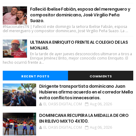
Falleció Ibelise Fabián, esposa del merenguero y
compositor dominicano, José Virgilio Peña
Suazo.
#NacionalesTN | Falleció este domingo la señora Ibelise Fabián, esposa
del merenguero y compositor dominicano, José Virgilio Peña Suazo. La ...
ULTIMAN A ENRIQUITO FRENTE AL COLEGIO DE LAS
MONJAS.
En la tarde de ayer jueves desconocidos ultimaron a tiros a
Enrique Jiménez Brito, mejor conocido como Enriquito. El
hecho ocurrió frente a...
RECENT POSTS
COMMENTS
Dirigente transportista dominicano Juan
Hubieres afirma acuerdo en el corredor Mella
evita conflictos innecesarios.
EL OASIS DIGITAL.COM
Aug 06, 2026
DOMINICANA RECUPERA LA MEDALLA DE ORO
EN RELEVO MIXTO 4X100.
EL OASIS DIGITAL.COM
Aug 06, 2026