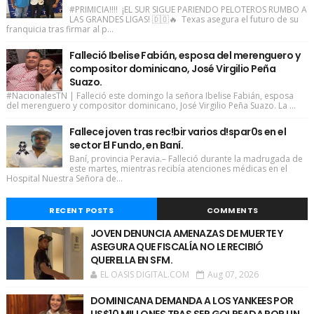
#PRIMICIA!!!! ¡EL SUR SIGUE PARIENDO PELOTEROS RUMBO A
LAS GRANDES LIGAS! 🇩🇴🔥 Texas asegura el futuro de su
franquicia tras firmar al p...
Falleció Ibelise Fabián, esposa del merenguero y
compositor dominicano, José Virgilio Peña
Suazo.
#NacionalesTN | Falleció este domingo la señora Ibelise Fabián, esposa
del merenguero y compositor dominicano, José Virgilio Peña Suazo. La ...
Fallece joven tras rec!bir varios d!spar0s en el
sector El Fundo, en Baní.
Baní, provincia Peravia.– Falleció durante la madrugada de
este martes, mientras recibía atenciones médicas en el
Hospital Nuestra Señora de...
RECENT POSTS
COMMENTS
JOVEN DENUNCIA AMENAZAS DE MUERTE Y
ASEGURA QUE FISCALÍA NO LE RECIBIÓ
QUERELLA EN SFM.
EL OASIS DIGITAL.COM
Aug 07, 2026
DOMINICANA DEMANDA A LOS YANKEES POR
US$10 MILLONES TRAS SER GOLPEADA POR UN