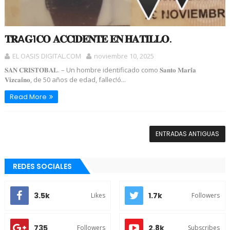
𝐓𝐑A𝐆1𝐂𝐎 𝐀𝐂𝐂I𝐃𝐄𝐍𝐓𝐄 𝐄𝐍 𝐇𝐀𝐓𝐈𝐋𝐋𝐎.
EL OASIS DIGITAL.COM
noviembre 10, 2025
𝐒𝐀𝐍 𝐂𝐑𝐈𝐒𝐓𝐎́𝐁𝐀𝐋. – Un hombre identificado como 𝐒𝐚𝐧𝐭𝐨 𝐌𝐚𝐫𝐢́𝐚
𝐕𝐢𝐳𝐜𝐚𝐢́𝐧𝐨, de 50 años de edad, fallec!ó...
Read More
ENTRADAS ANTIGUAS
REDES SOCIALES
3.5k
1.7k
Likes
Followers
735
2.8k
Followers
Subscribes