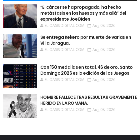
“El cáncer se ha propagado, ha hecho
metástasis en los huesos y más allá” del
expresidente Joe Biden
EL OASIS DIGITAL.COM
Aug 08, 2026
Se entrega Kekero por muerte de varias en
Villa Jaragua.
EL OASIS DIGITAL.COM
Aug 08, 2026
Con 150 medallas en total, 46 de oro, Santo
Domingo 2026 es la edición de los Juegos.
EL OASIS DIGITAL.COM
Aug 08, 2026
HOMBRE FALLECE TRAS RESULTAR GRAVEMENTE
HER!DO EN LA ROMANA.
EL OASIS DIGITAL.COM
Aug 08, 2026