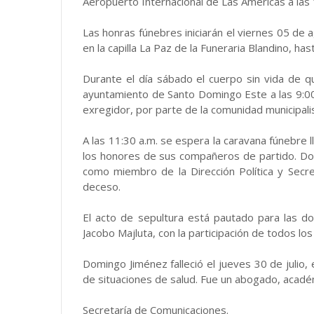
Aeropuerto Internacional de Las Américas a las 
Las honras fúnebres iniciarán el viernes 05 de 
en la capilla La Paz de la Funeraria Blandino, has
Durante el día sábado el cuerpo sin vida de quie
ayuntamiento de Santo Domingo Este a las 9:00
exregidor, por parte de la comunidad municipali
A las 11:30 a.m. se espera la caravana fúnebre l
los honores de sus compañeros de partido. Dom
como miembro de la Dirección Política y Sec
deceso.
El acto de sepultura está pautado para las do
Jacobo Majluta, con la participación de todos los 
Domingo Jiménez falleció el jueves 30 de julio
de situaciones de salud. Fue un abogado, académic
Secretaría de Comunicaciones.