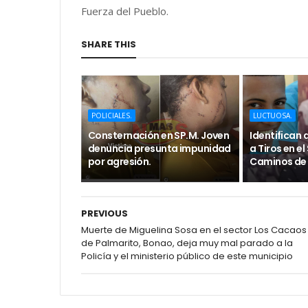
Fuerza del Pueblo.
SHARE THIS
POLICIALES.
LUCTUOSA.
Consternación en SP.M. Joven
Identifican
denuncia presunta impunidad
a Tiros en e
por agresión.
Caminos de 
PREVIOUS
Muerte de Miguelina Sosa en el sector Los Cacaos
de Palmarito, Bonao, deja muy mal parado a la
Policía y el ministerio público de este municipio