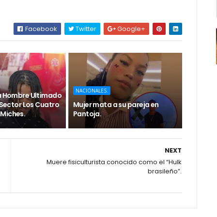
Facebook
Twitter
Google+
NACIONALES.
 a Hombre Ultimado
l Sector Los Cuatro
Mujer mata a su pareja en
Miches.
Pantoja.
NEXT
Muere fisiculturista conocido como el “Hulk
brasileño”.