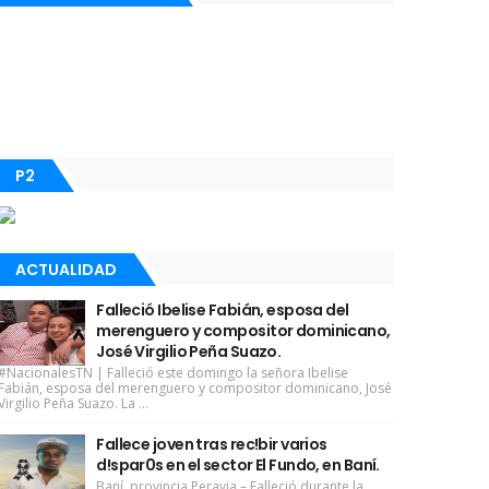
P2
ACTUALIDAD
Falleció Ibelise Fabián, esposa del
merenguero y compositor dominicano,
José Virgilio Peña Suazo.
#NacionalesTN | Falleció este domingo la señora Ibelise
Fabián, esposa del merenguero y compositor dominicano, José
Virgilio Peña Suazo. La ...
Fallece joven tras rec!bir varios
d!spar0s en el sector El Fundo, en Baní.
Baní, provincia Peravia.– Falleció durante la