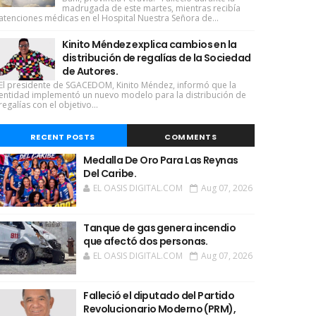
madrugada de este martes, mientras recibía
atenciones médicas en el Hospital Nuestra Señora de...
Kinito Méndez explica cambios en la
distribución de regalías de la Sociedad
de Autores.
El presidente de SGACEDOM, Kinito Méndez, informó que la
entidad implementó un nuevo modelo para la distribución de
regalías con el objetivo...
RECENT POSTS
COMMENTS
Medalla De Oro Para Las Reynas
Del Caribe.
EL OASIS DIGITAL.COM
Aug 07, 2026
Tanque de gas genera incendio
que afectó dos personas.
EL OASIS DIGITAL.COM
Aug 07, 2026
Falleció el diputado del Partido
Revolucionario Moderno (PRM),