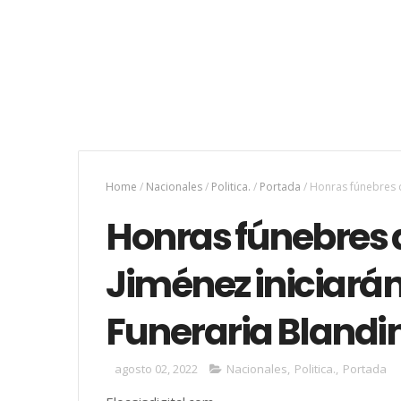
Home
/
Nacionales
/
Politica.
/
Portada
/
Honras fúnebres d
Honras fúnebres
Jiménez iniciarán
Funeraria Blandi
agosto 02, 2022
Nacionales
,
Politica.
,
Portada