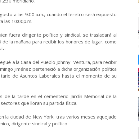
12:30 meridiano.
agosto a las 9:00 a.m., cuando el féretro será expuesto
ta las 10:00p.m.
n fuera dirigente político y sindical, se trasladará al
 de la mañana para recibir los honores de lugar, como
sta.
legué a la Casa del Pueblo Johnny Ventura, para recibir
ingo Jiménez perteneció a dicha organización política
retario de Asuntos Laborales hasta el momento de su
s de la tarde en el cementerio Jardín Memorial de la
sectores que lloran su partida física.
, en la ciudad de New York, tras varios meses aquejado
o, dirigente sindical y político.