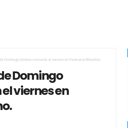
e Domingo Jiménez iniciarán el viernes en Funeraria Blandino.
 de Domingo
 el viernes en
no.