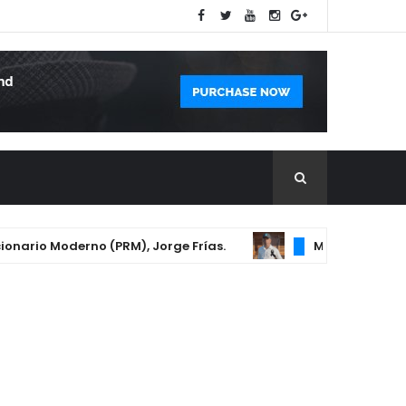
rio Moderno (PRM), Jorge Frías.
MUERE HOMBRE TRAS