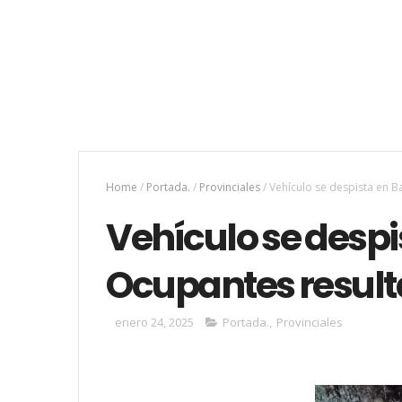
Home
/
Portada.
/
Provinciales
/
Vehículo se despista en B
Vehículo se desp
Ocupantes resulta
enero 24, 2025
Portada.
,
Provinciales