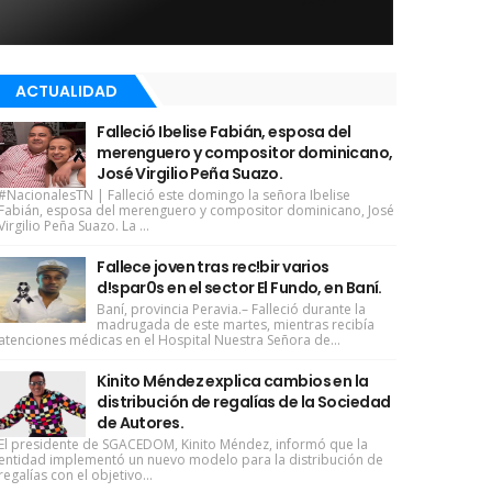
ACTUALIDAD
Falleció Ibelise Fabián, esposa del
merenguero y compositor dominicano,
José Virgilio Peña Suazo.
#NacionalesTN | Falleció este domingo la señora Ibelise
Fabián, esposa del merenguero y compositor dominicano, José
Virgilio Peña Suazo. La ...
Fallece joven tras rec!bir varios
d!spar0s en el sector El Fundo, en Baní.
Baní, provincia Peravia.– Falleció durante la
madrugada de este martes, mientras recibía
atenciones médicas en el Hospital Nuestra Señora de...
Kinito Méndez explica cambios en la
distribución de regalías de la Sociedad
de Autores.
El presidente de SGACEDOM, Kinito Méndez, informó que la
entidad implementó un nuevo modelo para la distribución de
regalías con el objetivo...