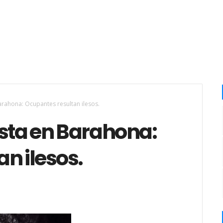
arahona: Ocupantes resultan ilesos.
ista en Barahona:
n ilesos.