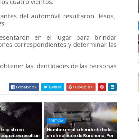
 los cuatro vientos.
ntes del automóvil resultaron ilesos,
s.
esentaron en el lugar para brindar
ciones correspondientes y determinar las
btener las identidades de las personas
Facebook
Twitter
Google+
PORTADA.
despista en
Hombre resulta herido de bala
cupantes resultan
en el malecón de Barahona, Por