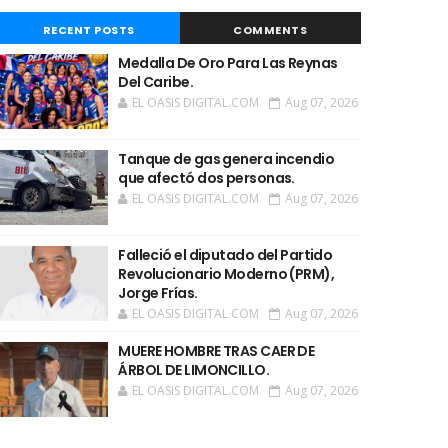
RECENT POSTS
COMMENTS
Medalla De Oro Para Las Reynas
Del Caribe.
EL OASIS DIGITAL.COM
Aug 07, 2026
Tanque de gas genera incendio
que afectó dos personas.
EL OASIS DIGITAL.COM
Aug 07, 2026
Falleció el diputado del Partido
Revolucionario Moderno (PRM),
Jorge Frías.
EL OASIS DIGITAL.COM
Aug 07, 2026
MUERE HOMBRE TRAS CAER DE
ÁRBOL DE LIMONCILLO.
EL OASIS DIGITAL.COM
Aug 07, 2026