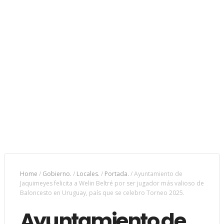
Home
/
Gobierno.
/
Locales.
/
Portada.
/
Ayuntamiento de
Jaquimeyes felicita a Welin Beltré por ser jugador más valioso de
Baloncesto en Uruguay, país que se celebro Torneo 2025.
Ayuntamiento de