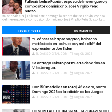
Falleció Ibelise Fabián, esposa del merenguero y
compositor dominicano, José Virgilio Peña
Suazo.
#NacionalesTN | Falleció este domingo la señora Ibelise Fabián, esposa
del merenguero y compositor dominicano, José Virgilio Peña Suazo. La ...
RECENT POSTS
COMMENTS
“El cáncer se ha propagado, ha hecho
metástasis en los huesos y más allá” del
expresidente Joe Biden
EL OASIS DIGITAL.COM
Aug 08, 2026
Se entrega Kekero por muerte de varias en
Villa Jaragua.
EL OASIS DIGITAL.COM
Aug 08, 2026
Con 150 medallas en total, 46 de oro, Santo
Domingo 2026 es la edición de los Juegos.
EL OASIS DIGITAL.COM
Aug 08, 2026
HOMBRE FALLECE TRAS RESULTAR GRAVEMENTE