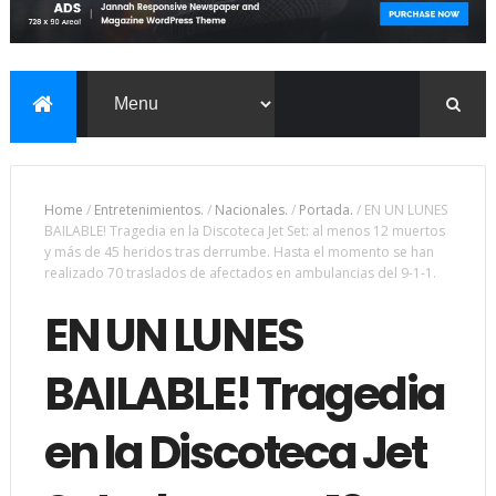
Home
/
Entretenimientos.
/
Nacionales.
/
Portada.
/
EN UN LUNES
BAILABLE! Tragedia en la Discoteca Jet Set: al menos 12 muertos
y más de 45 heridos tras derrumbe. Hasta el momento se han
realizado 70 traslados de afectados en ambulancias del 9-1-1.
EN UN LUNES
BAILABLE! Tragedia
en la Discoteca Jet