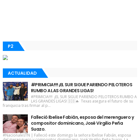
P2
ACTUALIDAD
#PRIMICIA!!!! ¡EL SUR SIGUE PARIENDO PELOTEROS
RUMBO A LAS GRANDES LIGAS!
#PRIMICIA!!!! ¡EL SUR SIGUE PARIENDO PELOTEROS RUMBO A
LAS GRANDES LIGAS! 🇩🇴🔥 Texas asegura el futuro de su
franquicia tras firmar al p...
Falleció Ibelise Fabián, esposa del merenguero y
compositor dominicano, José Virgilio Peña
Suazo.
#NacionalesTN | Falleció este domingo la señora Ibelise Fabián, esposa
del merenguero y compositor dominicano, José Virgilio Peña Suazo. La ...