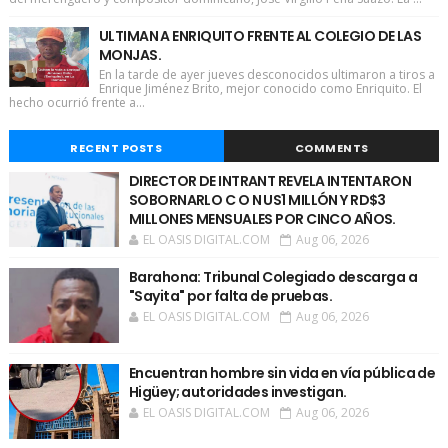
ULTIMAN A ENRIQUITO FRENTE AL COLEGIO DE LAS
MONJAS.
En la tarde de ayer jueves desconocidos ultimaron a tiros a
Enrique Jiménez Brito, mejor conocido como Enriquito. El
hecho ocurrió frente a...
RECENT POSTS
COMMENTS
DIRECTOR DE INTRANT REVELA INTENTARON
SOBORNARLO C O N US1 MILLÓN Y RD$3
MILLONES MENSUALES POR CINCO AÑOS.
EL OASIS DIGITAL.COM
Aug 06, 2026
Barahona: Tribunal Colegiado descarga a
"Sayita" por falta de pruebas.
EL OASIS DIGITAL.COM
Aug 06, 2026
Encuentran hombre sin vida en vía pública de
Higüey; autoridades investigan.
EL OASIS DIGITAL.COM
Aug 06, 2026