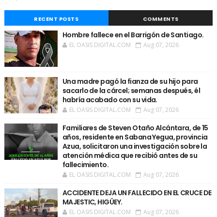
RECENT POSTS
COMMENTS
Hombre fallece en el Barrigón de Santiago.
EL OASIS DIGITAL.COM
Aug 07, 2026
Una madre pagó la fianza de su hijo para
sacarlo de la cárcel; semanas después, él
habría acabado con su vida.
EL OASIS DIGITAL.COM
Aug 07, 2026
Familiares de Steven Otaño Alcántara, de 15
años, residente en Sabana Yegua, provincia
Azua, solicitaron una investigación sobre la
atención médica que recibió antes de su
fallecimiento.
EL OASIS DIGITAL.COM
Aug 07, 2026
ACCIDENTE DEJA UN FALLECIDO EN EL CRUCE DE
MAJESTIC, HIGÜEY.
EL OASIS DIGITAL.COM
Aug 07, 2026