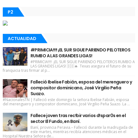
P2
ACTUALIDAD
#PRIMICIA!!!! ¡EL SUR SIGUE PARIENDO PELOTEROS
RUMBO A LAS GRANDES LIGAS!
#PRIMICIA!!!! ¡EL SUR SIGUE PARIENDO PELOTEROS RUMBO A
LAS GRANDES LIGAS! 🇩🇴🔥 Texas asegura el futuro de su
franquicia tras firmar al p...
Falleció Ibelise Fabián, esposa del merenguero y
compositor dominicano, José Virgilio Peña
Suazo.
#NacionalesTN | Falleció este domingo la señora Ibelise Fabián, esposa
del merenguero y compositor dominicano, José Virgilio Peña Suazo. La ...
Fallece joven tras rec!bir varios d!spar0s en el
sector El Fundo, en Baní.
Baní, provincia Peravia.– Falleció durante la madrugada de
este martes, mientras recibía atenciones médicas en el
Hospital Nuestra Señora de...