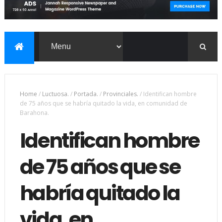
Home
/
Luctuosa.
/
Portada.
/
Provinciales.
/
Identifican hombre
de 75 años que se habría quitado la vida, en comunidad de
Barahona.
Identifican hombre
de 75 años que se
habría quitado la
vida, en