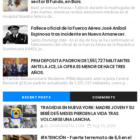
sector El Fundo, en Baní.
Baní, provincia Peravia.– Falleció durante la madrugada de
este martes, mientras recibía atenciones médicas en el
Hospital Nuestra Señora de...
Fallece oficial de la Fuerza Aérea José Aníbal
Espinosa tras incidente en Nuevo Amanecer.
Santo Domingo Este - En el día de hoy se ha confirmado el
fallecimiento del oficial de la Fuerza Aérea de la República
Dominicana (FARD), Jo...
PRM DEPOSITA PADRON DE 1,551,727 MILITANTES
ANTE LA JCE, LA CIFRA ES MENOR DE HACE TRES
AÑOS.
El Partido Revolucionario Moderno (PRM) depositó ante la Junta Central
Electoral (JCE) un padrón actualizado de 1,551,727 militantes, como p...
RECENT POSTS
COMMENTS
TRAGEDIA EN NUEVA YORK: MADRE JOVEN Y SU
BEBÉ DE 5 MESES PIERDEN LA VIDA TRAS
VOLCARSE UNA LANCHA.
EL OASIS DIGITAL.COM
Aug 10, 2026
#ATENCIÓN - Fuerte terremoto de 6,6 en el