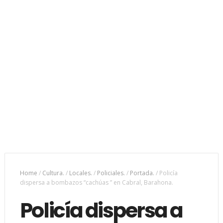
Home
/
Cultura.
/
Locales.
/
Policiales.
/
Portada.
/
Policía
dispersa a bombazos “cachúas ” en Cabral, Barahona.
Policía dispersa a