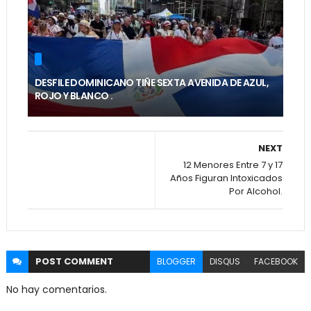
DESFILE DOMINICANO TIÑE SEXTA AVENIDA DE AZUL,
ROJO Y BLANCO .
NEXT
12 Menores Entre 7 y 17
Años Figuran Intoxicados
Por Alcohol.
POST
COMMENT
BLOGGER
DISQUS
FACEBOOK
No hay comentarios.