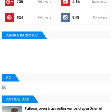
735
2.8k
Followers
Subscribes
524
849
Followers
Followers
AHORA RADIO 107
P2
ACTUALIDAD
Fallece joven tras rec!bir varios d!spar0s en el