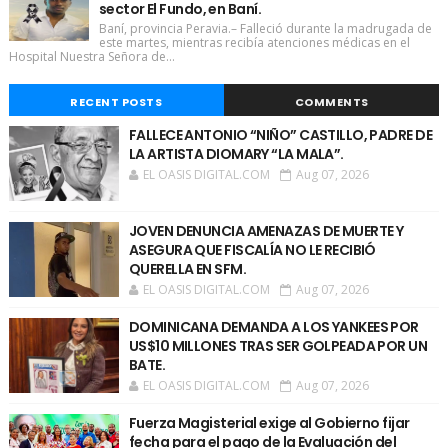
sector El Fundo, en Baní.
Baní, provincia Peravia.– Falleció durante la madrugada de
este martes, mientras recibía atenciones médicas en el
Hospital Nuestra Señora de...
RECENT POSTS
COMMENTS
FALLECE ANTONIO “NIÑO” CASTILLO, PADRE DE
LA ARTISTA DIOMARY “LA MALA”.
EL OASIS DIGITAL.COM
Aug 07, 2026
JOVEN DENUNCIA AMENAZAS DE MUERTE Y
ASEGURA QUE FISCALÍA NO LE RECIBIÓ
QUERELLA EN SFM.
EL OASIS DIGITAL.COM
Aug 07, 2026
DOMINICANA DEMANDA A LOS YANKEES POR
US$10 MILLONES TRAS SER GOLPEADA POR UN
BATE.
EL OASIS DIGITAL.COM
Aug 07, 2026
Fuerza Magisterial exige al Gobierno fijar
fecha para el pago de la Evaluación del