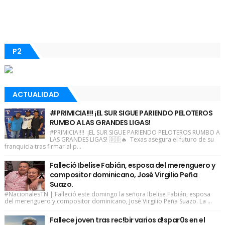
P2
ACTUALIDAD
#PRIMICIA!!!! ¡EL SUR SIGUE PARIENDO PELOTEROS
RUMBO A LAS GRANDES LIGAS!
#PRIMICIA!!!! ¡EL SUR SIGUE PARIENDO PELOTEROS RUMBO A
LAS GRANDES LIGAS! 🇩🇴🔥 Texas asegura el futuro de su
franquicia tras firmar al p...
Falleció Ibelise Fabián, esposa del merenguero y
compositor dominicano, José Virgilio Peña
Suazo.
#NacionalesTN | Falleció este domingo la señora Ibelise Fabián, esposa
del merenguero y compositor dominicano, José Virgilio Peña Suazo. La ...
Fallece joven tras rec!bir varios d!spar0s en el