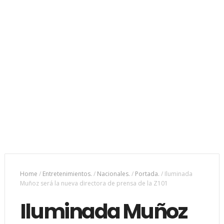
Home
/
Entretenimientos.
/
Nacionales.
/
Portada.
/
Iluminada
Muñoz será la nueva directora de prensa de la Z101
Iluminada Muñoz