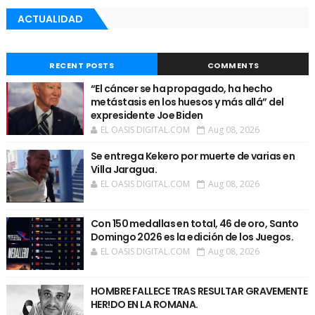
ACTUALIDAD
RECENT POSTS
COMMENTS
“El cáncer se ha propagado, ha hecho
metástasis en los huesos y más allá” del
expresidente Joe Biden
EL OASIS DIGITAL.COM
Aug 08, 2026
Se entrega Kekero por muerte de varias en
Villa Jaragua.
EL OASIS DIGITAL.COM
Aug 08, 2026
Con 150 medallas en total, 46 de oro, Santo
Domingo 2026 es la edición de los Juegos.
EL OASIS DIGITAL.COM
Aug 08, 2026
HOMBRE FALLECE TRAS RESULTAR GRAVEMENTE
HER!DO EN LA ROMANA.