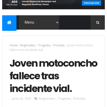
Home
/
Regionales.
/
Tragedia.
/
Portada.
/
Joven motoconcho
fallece tras incidente vial.
Joven motoconcho
fallece tras
incidente vial.
junio 02, 2025
Regionales.
,
Tragedia.
,
Portada.