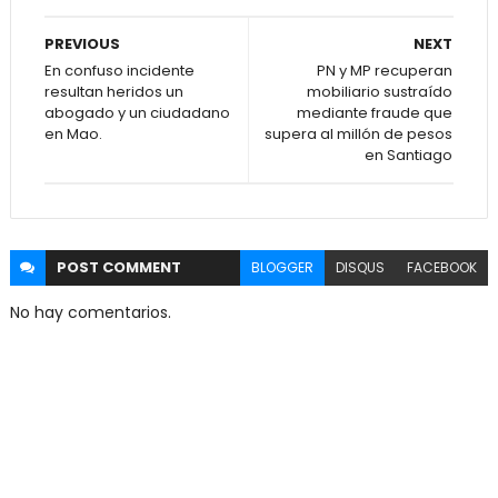
PREVIOUS
NEXT
En confuso incidente
PN y MP recuperan
resultan heridos un
mobiliario sustraído
abogado y un ciudadano
mediante fraude que
en Mao.
supera al millón de pesos
en Santiago
POST
COMMENT
BLOGGER
DISQUS
FACEBOOK
No hay comentarios.