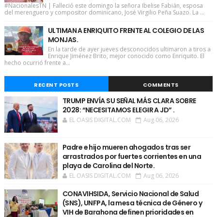
#NacionalesTN | Falleció este domingo la señora Ibelise Fabián, esposa
del merenguero y compositor dominicano, José Virgilio Peña Suazo. La ...
ULTIMAN A ENRIQUITO FRENTE AL COLEGIO DE LAS
MONJAS.
En la tarde de ayer jueves desconocidos ultimaron a tiros a
Enrique Jiménez Brito, mejor conocido como Enriquito. El
hecho ocurrió frente a...
RECENT POSTS
COMMENTS
TRUMP ENVÍA SU SEÑAL MÁS CLARA SOBRE
2028: “NECESITAMOS ELEGIR A JD” .
EL OASIS DIGITAL.COM
Aug 06, 2026
Padre e hijo mueren ahogados tras ser
arrastrados por fuertes corrientes en una
playa de Carolina del Norte.
EL OASIS DIGITAL.COM
Aug 06, 2026
CONAVIHSIDA, Servicio Nacional de Salud
(SNS), UNFPA, la mesa técnica de Género y
VIH de Barahona definen prioridades en