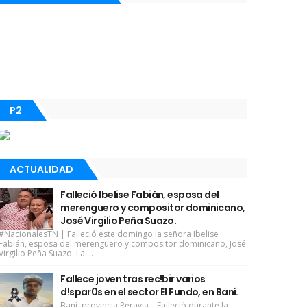
P2
ACTUALIDAD
Falleció Ibelise Fabián, esposa del
merenguero y compositor dominicano,
José Virgilio Peña Suazo.
#NacionalesTN | Falleció este domingo la señora Ibelise
Fabián, esposa del merenguero y compositor dominicano, José
Virgilio Peña Suazo. La ...
Fallece joven tras rec!bir varios
d!spar0s en el sector El Fundo, en Baní.
Baní, provincia Peravia.– Falleció durante la