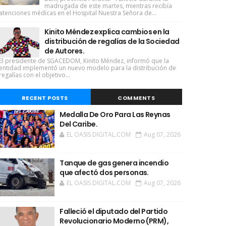
madrugada de este martes, mientras recibía
atenciones médicas en el Hospital Nuestra Señora de...
Kinito Méndez explica cambios en la
distribución de regalías de la Sociedad
de Autores.
El presidente de SGACEDOM, Kinito Méndez, informó que la
entidad implementó un nuevo modelo para la distribución de
regalías con el objetivo...
RECENT POSTS
COMMENTS
Medalla De Oro Para Las Reynas
Del Caribe.
EL OASIS DIGITAL.COM
Aug 07, 2026
Tanque de gas genera incendio
que afectó dos personas.
EL OASIS DIGITAL.COM
Aug 07, 2026
Falleció el diputado del Partido
Revolucionario Moderno (PRM),