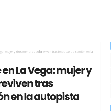
ga: mujer y dos menores sobreviven tras impacto de camión en la
 en La Vega: mujer y
eviven tras
n en la autopista