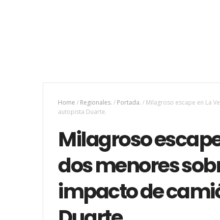
Home
/
Regionales.
/
Portada.
/
Milagroso escape en La Ve
autopista Duarte.
Milagroso escape
dos menores sobr
impacto de camió
Duarte.