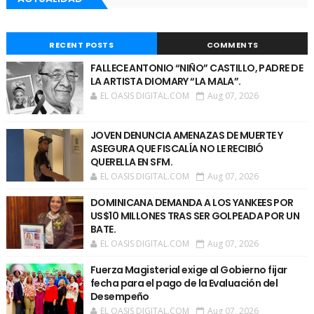
RECENT POSTS
COMMENTS
FALLECE ANTONIO “NIÑO” CASTILLO, PADRE DE
LA ARTISTA DIOMARY “LA MALA”.
EL OASIS DIGITAL.COM
Aug 07, 2026
JOVEN DENUNCIA AMENAZAS DE MUERTE Y
ASEGURA QUE FISCALÍA NO LE RECIBIÓ
QUERELLA EN SFM.
EL OASIS DIGITAL.COM
Aug 07, 2026
DOMINICANA DEMANDA A LOS YANKEES POR
US$10 MILLONES TRAS SER GOLPEADA POR UN
BATE.
EL OASIS DIGITAL.COM
Aug 07, 2026
Fuerza Magisterial exige al Gobierno fijar
fecha para el pago de la Evaluación del
Desempeño
EL OASIS DIGITAL.COM
Aug 07, 2026