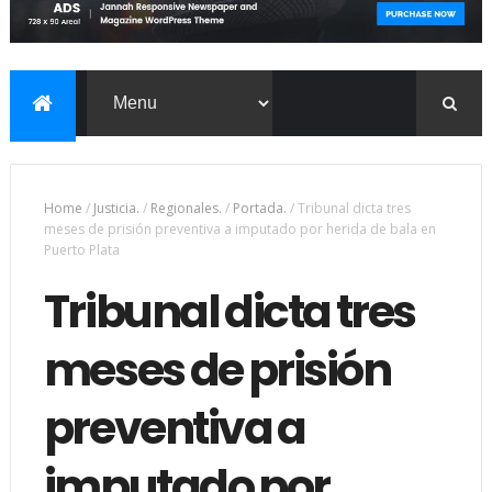
Home
/
Justicia.
/
Regionales.
/
Portada.
/
Tribunal dicta tres
meses de prisión preventiva a imputado por herida de bala en
Puerto Plata
Tribunal dicta tres
meses de prisión
preventiva a
imputado por