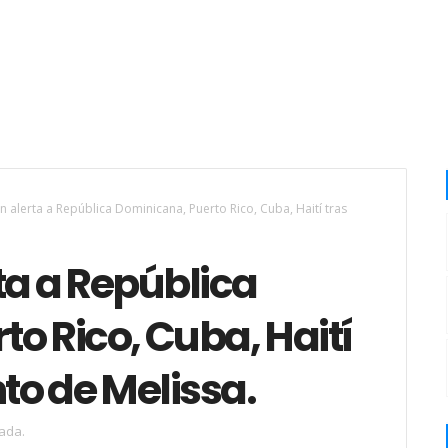
 alerta a República Dominicana, Puerto Rico, Cuba, Haití tras
ta a República
o Rico, Cuba, Haití
to de Melissa.
ada.