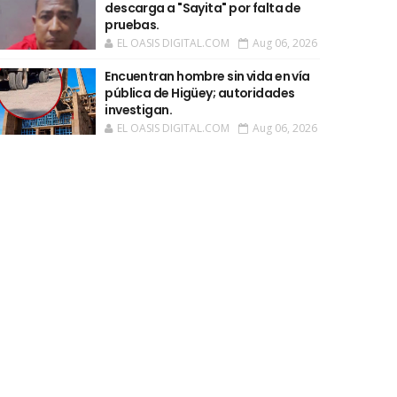
descarga a "Sayita" por falta de
pruebas.
EL OASIS DIGITAL.COM
Aug 06, 2026
Encuentran hombre sin vida en vía
pública de Higüey; autoridades
investigan.
EL OASIS DIGITAL.COM
Aug 06, 2026