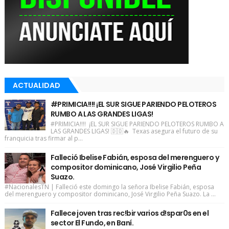
ACTUALIDAD
#PRIMICIA!!!! ¡EL SUR SIGUE PARIENDO PELOTEROS
RUMBO A LAS GRANDES LIGAS!
#PRIMICIA!!!! ¡EL SUR SIGUE PARIENDO PELOTEROS RUMBO A
LAS GRANDES LIGAS! 🇩🇴🔥 Texas asegura el futuro de su
franquicia tras firmar al p...
Falleció Ibelise Fabián, esposa del merenguero y
compositor dominicano, José Virgilio Peña
Suazo.
#NacionalesTN | Falleció este domingo la señora Ibelise Fabián, esposa
del merenguero y compositor dominicano, José Virgilio Peña Suazo. La ...
Fallece joven tras rec!bir varios d!spar0s en el
sector El Fundo, en Baní.