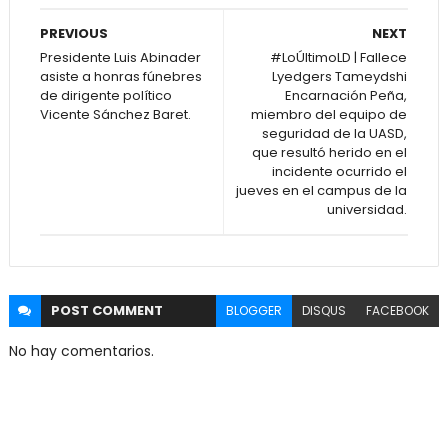
PREVIOUS
NEXT
Presidente Luis Abinader
#LoÚltimoLD | Fallece
asiste a honras fúnebres
Lyedgers Tameydshi
de dirigente político
Encarnación Peña,
Vicente Sánchez Baret.
miembro del equipo de
seguridad de la UASD,
que resultó herido en el
incidente ocurrido el
jueves en el campus de la
universidad.
POST
COMMENT
BLOGGER
DISQUS
FACEBOOK
No hay comentarios.