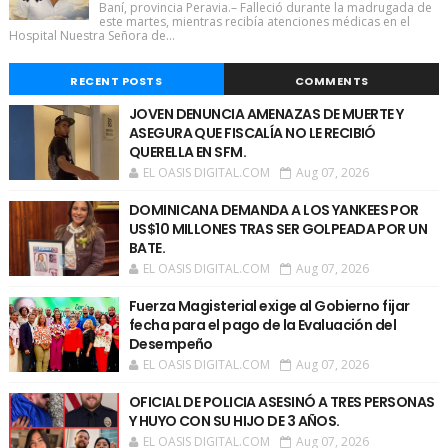
Baní, provincia Peravia.– Falleció durante la madrugada de
este martes, mientras recibía atenciones médicas en el
Hospital Nuestra Señora de...
RECENT POSTS
COMMENTS
JOVEN DENUNCIA AMENAZAS DE MUERTE Y
ASEGURA QUE FISCALÍA NO LE RECIBIÓ
QUERELLA EN SFM.
EL OASIS DIGITAL.COM
Aug 07, 2026
DOMINICANA DEMANDA A LOS YANKEES POR
US$10 MILLONES TRAS SER GOLPEADA POR UN
BATE.
EL OASIS DIGITAL.COM
Aug 07, 2026
Fuerza Magisterial exige al Gobierno fijar
fecha para el pago de la Evaluación del
Desempeño
EL OASIS DIGITAL.COM
Aug 07, 2026
OFICIAL DE POLICIA ASESINÓ A TRES PERSONAS
Y HUYO CON SU HIJO DE 3 AÑOS.
EL OASIS DIGITAL.COM
Aug 07, 2026