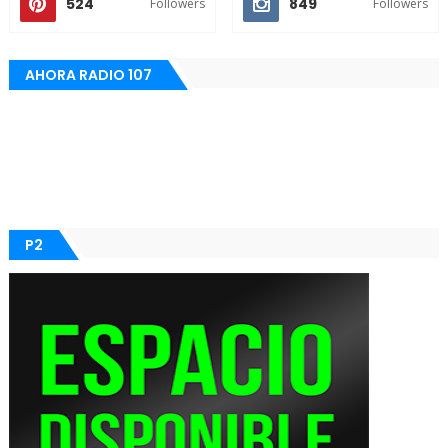
524
849
Followers
Followers
AHORA RADIO 107
P2