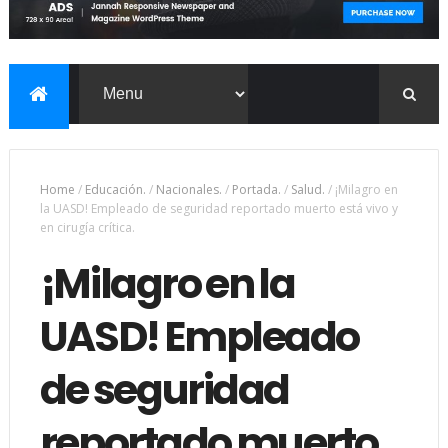
Home
/
Educación.
/
Nacionales.
/
Portada.
/
Salud.
/
¡Milagro en
la UASD! Empleado de seguridad reportado muerto está vivo y
en cirugía crítica.
¡Milagro en la
UASD! Empleado
de seguridad
reportado muerto