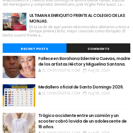
#NacionalesTN | Falleció este domingo la señora Ibelise Fabián, esposa
del merenguero y compositor dominicano, José Virgilio Peña Suazo. La ...
ULTIMAN A ENRIQUITO FRENTE AL COLEGIO DE LAS
MONJAS.
En la tarde de ayer jueves desconocidos ultimaron a tiros a
Enrique Jiménez Brito, mejor conocido como Enriquito. El
hecho ocurrió frente a...
RECENT POSTS
COMMENTS
Fallece en Barahona Edermira Cuevas, madre
de los artistas Héctor y Miguelina Santana.
EL OASIS DIGITAL.COM
Aug 05, 2026
Medallero oficial de Santo Domingo 2026.
EL OASIS DIGITAL.COM
Aug 05, 2026
Trágico accidente entre un camión y un
scooter cobró la vida de un adolescente de
16 años.
EL OASIS DIGITAL.COM
Aug 05, 2026