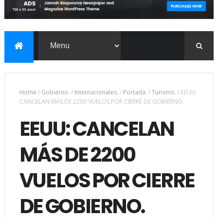
Home
/
Gobierno.
/
Internacionales.
/
Portada.
/
Turismo.
/
EEUU:
CANCELAN MÁS DE 2200 VUELOS POR CIERRE DE GOBIERNO.
EEUU: CANCELAN
MÁS DE 2200
VUELOS POR CIERRE
DE GOBIERNO.