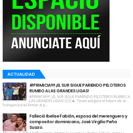
ACTUALIDAD
#PRIMICIA!!!! ¡EL SUR SIGUE PARIENDO PELOTEROS
RUMBO A LAS GRANDES LIGAS!
#PRIMICIA!!!! ¡EL SUR SIGUE PARIENDO PELOTEROS RUMBO A
LAS GRANDES LIGAS! 🇩🇴🔥 Texas asegura el futuro de su
franquicia tras firmar al p...
Falleció Ibelise Fabián, esposa del merenguero y
compositor dominicano, José Virgilio Peña
Suazo.