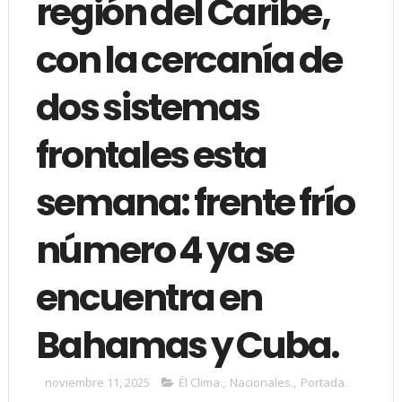
región del Caribe,
con la cercanía de
dos sistemas
frontales esta
semana: frente frío
número 4 ya se
encuentra en
Bahamas y Cuba.
noviembre 11, 2025
Él Clima.
,
Nacionales.
,
Portada.