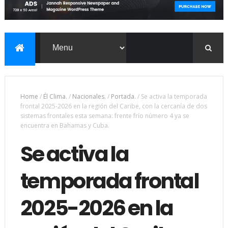
Home
/
Él Clima.
/
Nacionales.
/
Portada.
/
Se activa la temporada
frontal 2025-2026 en la región del Caribe, con la cercanía de dos
sistemas frontales esta semana: frente frío número 4 ya se
encuentra en Bahamas y Cuba.
Se activa la
temporada frontal
2025-2026 en la