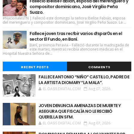
Falleció Ibelise Fabián, esposa del merenguero y
compositor dominicano, José Virgilio Peña
Suazo.
#NacionalesTN | Falleció este domingo la señora Ibelise Fabián, esposa
del merenguero y compositor dominicano, José Virgilio Peña Suazo. La ...
Fallece joven tras rec!bir varios d!spar0s en el
sector El Fundo, en Baní.
Baní, provincia Peravia.– Falleció durante la madrugada de
este martes, mientras recibía atenciones médicas en el
Hospital Nuestra Señora de...
RECENT POSTS
COMMENTS
FALLECE ANTONIO “NIÑO” CASTILLO, PADRE DE
LA ARTISTA DIOMARY “LA MALA”.
EL OASIS DIGITAL.COM
Aug 07, 2026
JOVEN DENUNCIA AMENAZAS DE MUERTE Y
ASEGURA QUE FISCALÍA NO LE RECIBIÓ
QUERELLA EN SFM.
EL OASIS DIGITAL.COM
Aug 07, 2026