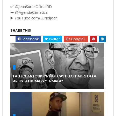
✅️ @JeanSurielOficialRD
➡️ @AgendaClimatica
▶️ YouTube.com/SurielJean
SHARE THIS
Facebook
Twitter
Google+
FALLECE ANTONIO “NIÑO” CASTILLO, PADRE DE LA
ARTISTA DIOMARY “LA MALA”.