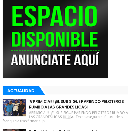
ACTUALIDAD
#PRIMICIA!!!! ¡EL SUR SIGUE PARIENDO PELOTEROS
RUMBO A LAS GRANDES LIGAS!
#PRIMICIA!!!! ¡EL SUR SIGUE PARIENDO PELOTEROS RUMBO A
LAS GRANDES LIGAS! 🇩🇴🔥 Texas asegura el futuro de su
franquicia tras firmar al p...