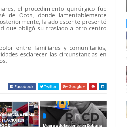
ares, el procedimiento quirúrgico fue
José de Ocoa, donde lamentablemente
 Posteriormente, la adolescente presentó
d que obligó su traslado a otro centro
olor entre familiares y comunitarios,
idades esclarecer las circunstancias en
os.
Facebook
Twitter
Google+
DOMINICANA FIRMA
CTUACIÓN EN
UEGOS
Muere adolescente en Sabana