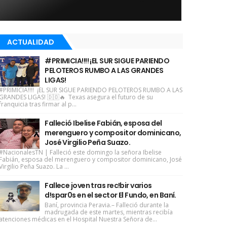
ACTUALIDAD
#PRIMICIA!!!! ¡EL SUR SIGUE PARIENDO
PELOTEROS RUMBO A LAS GRANDES
LIGAS!
#PRIMICIA!!!! ¡EL SUR SIGUE PARIENDO PELOTEROS RUMBO A LAS
GRANDES LIGAS! 🇩🇴🔥 Texas asegura el futuro de su
franquicia tras firmar al p...
Falleció Ibelise Fabián, esposa del
merenguero y compositor dominicano,
José Virgilio Peña Suazo.
#NacionalesTN | Falleció este domingo la señora Ibelise
Fabián, esposa del merenguero y compositor dominicano, José
Virgilio Peña Suazo. La ...
Fallece joven tras rec!bir varios
d!spar0s en el sector El Fundo, en Baní.
Baní, provincia Peravia.– Falleció durante la
madrugada de este martes, mientras recibía
atenciones médicas en el Hospital Nuestra Señora de...