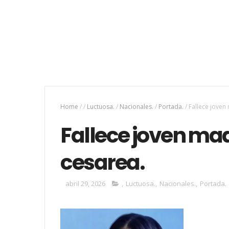
Home
/
/
Luctuosa.
/
Nacionales.
/
Portada.
/
Fallece joven
Fallece joven ma
cesarea.
abril 29, 2026
,
Luctuosa.
,
Nacionales.
,
Portada.