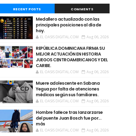
RECENT POSTS
COMMENTS
Medallero actualizado con las
principales posiciones al día de
hoy.
EL OASIS DIGITAL.COM
Aug 06, 2026
REPÚBLICA DOMINICANA FIRMA SU
MEJOR ACTUACIÓN EN HISTORIA
JUEGOS CENTROAMERICANOS Y DEL
CARIBE.
EL OASIS DIGITAL.COM
Aug 06, 2026
Muere adolescente en Sabana
Yegua por falta de atenciones
médicas según sus familiares.
EL OASIS DIGITAL.COM
Aug 06, 2026
Hombre faIIece tras Ianzarzarse
del puente Juan Bosch fue por...
más
EL OASIS DIGITAL.COM
Aug 06, 2026