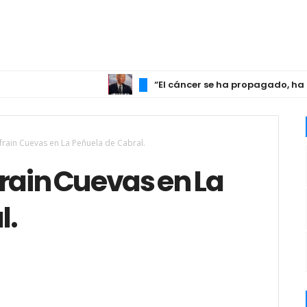
“El cáncer se ha propagado, ha hech
 Ifrain Cuevas en La Peñuela de Cabral.
Ifrain Cuevas en La
l.