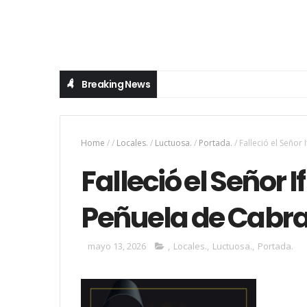
Breaking News
Home
/
/
Locales.
/
Luctuosa.
/
Portada.
/
Falleció el Señor
Falleció el Señor 
Peñuela de Cabra
mayo 13, 2026
,
Locales.
,
Luctuosa.
,
Portada.