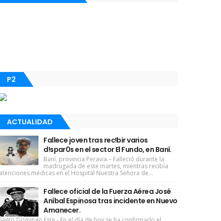
P2
ACTUALIDAD
Fallece joven tras rec!bir varios
d!spar0s en el sector El Fundo, en Baní.
Baní, provincia Peravia.– Falleció durante la
madrugada de este martes, mientras recibía
atenciones médicas en el Hospital Nuestra Señora de...
Fallece oficial de la Fuerza Aérea José
Aníbal Espinosa tras incidente en Nuevo
Amanecer.
Santo Domingo Este - En el día de hoy se ha confirmado el