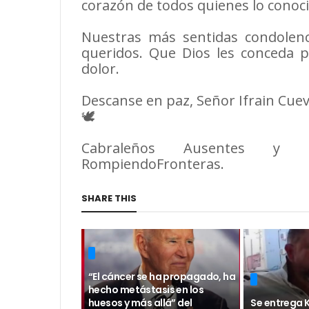
corazón de todos quienes lo conoc
Nuestras más sentidas condolenci
queridos. Que Dios les conceda 
dolor.
Descanse en paz, Señor Ifrain Cuev
🕊️
Cabraleños Ausentes y Pr
RompiendoFronteras.
SHARE THIS
“El cáncer se ha propagado, ha
hecho metástasis en los
huesos y más allá” del
Se entrega 