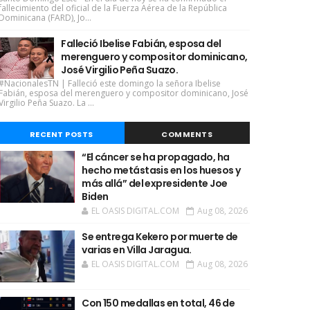
fallecimiento del oficial de la Fuerza Aérea de la República
Dominicana (FARD), Jo...
Falleció Ibelise Fabián, esposa del
merenguero y compositor dominicano,
José Virgilio Peña Suazo.
#NacionalesTN | Falleció este domingo la señora Ibelise
Fabián, esposa del merenguero y compositor dominicano, José
Virgilio Peña Suazo. La ...
RECENT POSTS
COMMENTS
“El cáncer se ha propagado, ha
hecho metástasis en los huesos y
más allá” del expresidente Joe
Biden
EL OASIS DIGITAL.COM
Aug 08, 2026
Se entrega Kekero por muerte de
varias en Villa Jaragua.
EL OASIS DIGITAL.COM
Aug 08, 2026
Con 150 medallas en total, 46 de