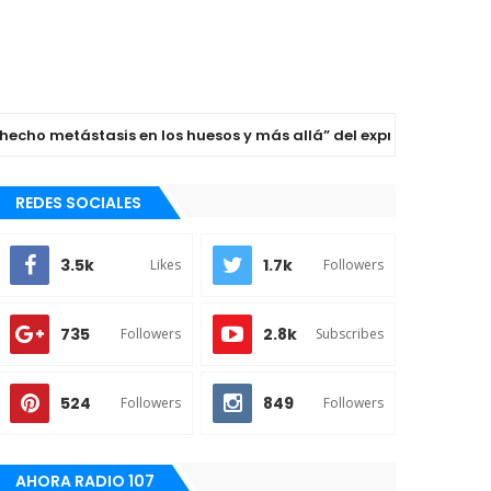
o metástasis en los huesos y más allá” del expresidente Joe Bid
REDES SOCIALES
3.5k
1.7k
Likes
Followers
735
2.8k
Followers
Subscribes
524
849
Followers
Followers
AHORA RADIO 107