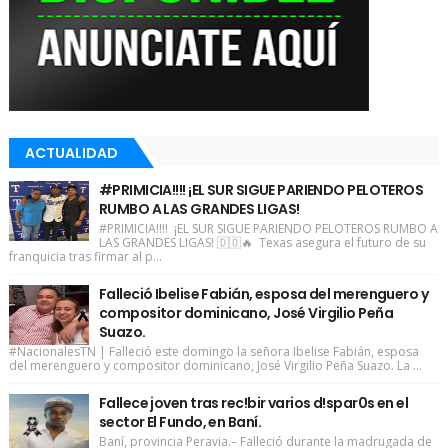
ACTUALIDAD
#PRIMICIA!!!! ¡EL SUR SIGUE PARIENDO PELOTEROS
RUMBO A LAS GRANDES LIGAS!
#PRIMICIA!!!! ¡EL SUR SIGUE PARIENDO PELOTEROS RUMBO A
LAS GRANDES LIGAS! 🇩🇴🔥 Texas asegura el futuro de su
franquicia tras firmar al p...
Falleció Ibelise Fabián, esposa del merenguero y
compositor dominicano, José Virgilio Peña
Suazo.
#NacionalesTN | Falleció este domingo la señora Ibelise Fabián, esposa
del merenguero y compositor dominicano, José Virgilio Peña Suazo. La ...
Fallece joven tras rec!bir varios d!spar0s en el
sector El Fundo, en Baní.
Baní, provincia Peravia.– Falleció durante la madrugada de