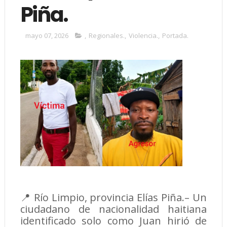
Piña.
mayo 07, 2026
,
Regionales.
,
Violencia.
,
Portada.
📍 Río Limpio, provincia Elías Piña.– Un
ciudadano de nacionalidad haitiana
identificado solo como Juan hirió de