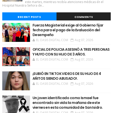
este martes, mientras recibía atenciones médicas en el
Hospital Nuestra Señora de...
RECENT POSTS
COMMENTS
Fuerza Magisterial exige al Gobierno fijar
fecha para el pago de la Evaluación del
Desempeño
EL OASIS DIGITAL.COM
Aug 07, 2026
OFICIAL DE POLICIA ASESINÓ A TRES PERSONAS
Y HUYO CON SU HIJO DE 3 AÑOS.
EL OASIS DIGITAL.COM
Aug 07, 2026
¡SUBIÓ EN TIKTOK VIDEOS DE SU HIJO DE 4
AÑITOS SIENDO ABUSADO!.
EL OASIS DIGITAL.COM
Aug 07, 2026
Un joven identificado como Ismael fue
encontrado sin vida la mañana de este
viernes en esta comunidad de San Isidro.
EL OASIS DIGITAL.COM
Aug 07, 2026