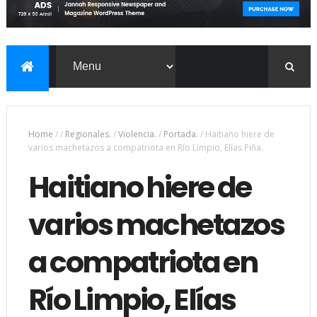
Home
/
/
Regionales.
/
Violencia.
/
Portada.
/
Haitiano hiere de
varios machetazos a compatriota en Río Limpio, Elías Piña.
Haitiano hiere de
varios machetazos
a compatriota en
Río Limpio, Elías