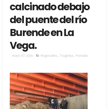
calcinado debajo
del puente del río
Burende en La
Vega.
mayo 07, 2026
Regionales.
,
Tragedia.
,
Portada.