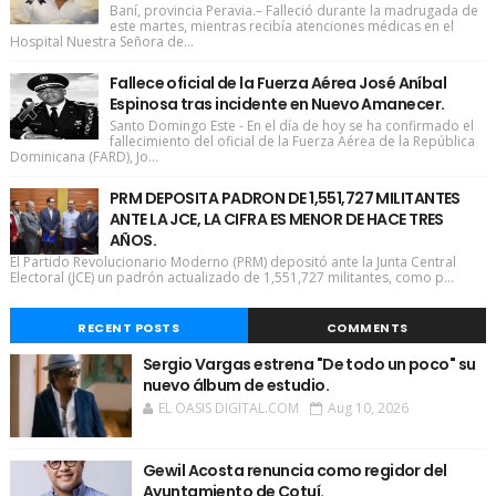
Baní, provincia Peravia.– Falleció durante la madrugada de
este martes, mientras recibía atenciones médicas en el
Hospital Nuestra Señora de...
Fallece oficial de la Fuerza Aérea José Aníbal
Espinosa tras incidente en Nuevo Amanecer.
Santo Domingo Este - En el día de hoy se ha confirmado el
fallecimiento del oficial de la Fuerza Aérea de la República
Dominicana (FARD), Jo...
PRM DEPOSITA PADRON DE 1,551,727 MILITANTES
ANTE LA JCE, LA CIFRA ES MENOR DE HACE TRES
AÑOS.
El Partido Revolucionario Moderno (PRM) depositó ante la Junta Central
Electoral (JCE) un padrón actualizado de 1,551,727 militantes, como p...
RECENT POSTS
COMMENTS
Sergio Vargas estrena "De todo un poco" su
nuevo álbum de estudio.
EL OASIS DIGITAL.COM
Aug 10, 2026
Gewil Acosta renuncia como regidor del
Ayuntamiento de Cotuí.