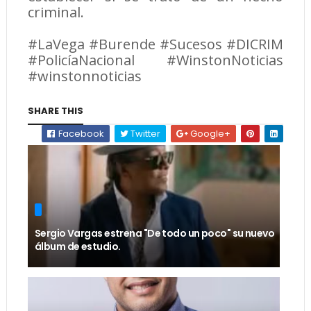
criminal.
#LaVega #Burende #Sucesos #DICRIM
#PolicíaNacional #WinstonNoticias
#winstonnoticias
SHARE THIS
Facebook
Twitter
Google+
Sergio Vargas estrena "De todo un poco" su nuevo
álbum de estudio.