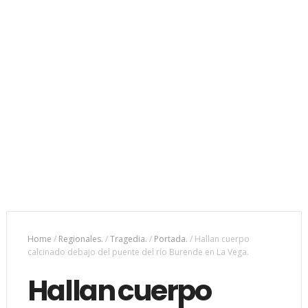
Home
/
Regionales.
/
Tragedia.
/
Portada.
/
Hallan cuerpo
calcinado debajo del puente del río Burende en La Vega.
Hallan cuerpo